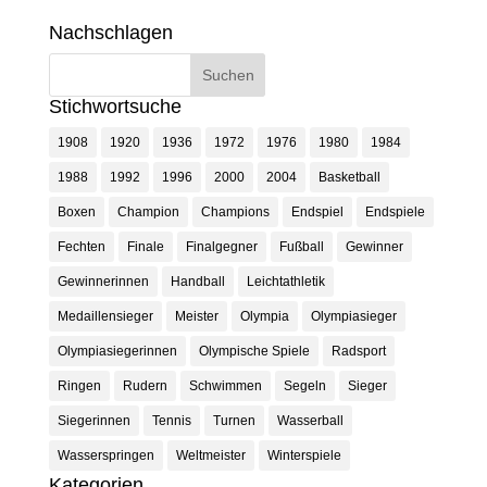
Nachschlagen
Stichwortsuche
1908
1920
1936
1972
1976
1980
1984
1988
1992
1996
2000
2004
Basketball
Boxen
Champion
Champions
Endspiel
Endspiele
Fechten
Finale
Finalgegner
Fußball
Gewinner
Gewinnerinnen
Handball
Leichtathletik
Medaillensieger
Meister
Olympia
Olympiasieger
Olympiasiegerinnen
Olympische Spiele
Radsport
Ringen
Rudern
Schwimmen
Segeln
Sieger
Siegerinnen
Tennis
Turnen
Wasserball
Wasserspringen
Weltmeister
Winterspiele
Kategorien