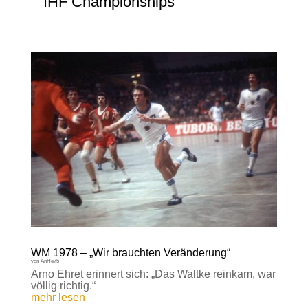
IHF Championships
WM 1978 – „Wir brauchten Veränderung“
von
AnHe75
Arno Ehret erinnert sich: „Das Waltke reinkam, war
völlig richtig.“
mehr lesen