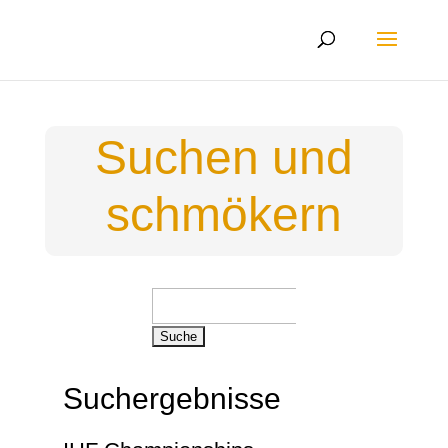
Suchen und
schmökern
Suchen
nach:
Suchergebnisse