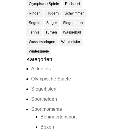
Olympische Spiele
Radsport
Ringen
Rudern
Schwimmen
Segeln
Sieger
Siegerinnen
Tennis
Turnen
Wasserball
Wasserspringen
Weltmeister
Winterspiele
Kategorien
Aktuelles
Olympische Spiele
Siegerlisten
Sporthelden
Sportmomente
Behindertensport
Boxen