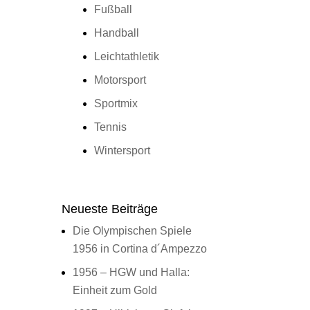
Fußball
Handball
Leichtathletik
Motorsport
Sportmix
Tennis
Wintersport
Neueste Beiträge
Die Olympischen Spiele
1956 in Cortina d´Ampezzo
1956 – HGW und Halla:
Einheit zum Gold