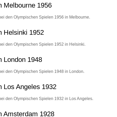
n Melbourne 1956
bei den Olympischen Spielen 1956 in Melbourne.
 Helsinki 1952
ei den Olympischen Spielen 1952 in Helsinki.
n London 1948
bei den Olympischen Spielen 1948 in London.
n Los Angeles 1932
ei den Olympischen Spielen 1932 in Los Angeles.
in Amsterdam 1928