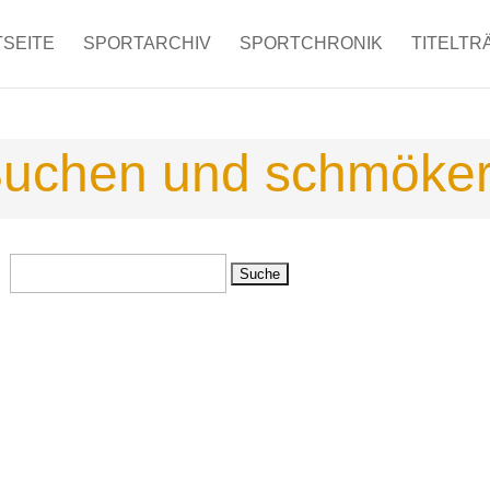
SEITE
SPORTARCHIV
SPORTCHRONIK
TITELTR
uchen und schmöke
Suchen
nach: