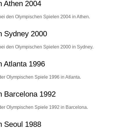
n Athen 2004
ei den Olympischen Spielen 2004 in Athen.
n Sydney 2000
bei den Olympischen Spielen 2000 in Sydney.
 Atlanta 1996
er Olympischen Spiele 1996 in Atlanta.
n Barcelona 1992
er Olympischen Spiele 1992 in Barcelona.
n Seoul 1988