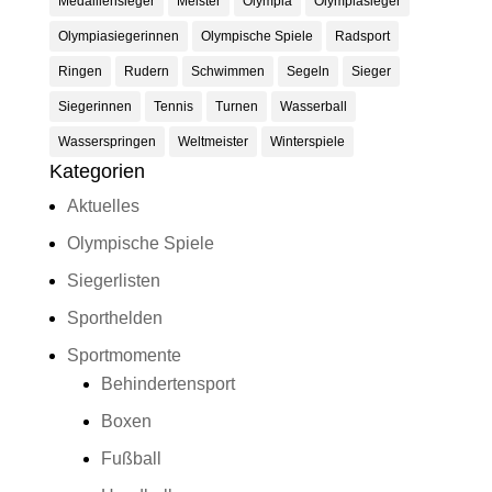
Medaillensieger
Meister
Olympia
Olympiasieger
Olympiasiegerinnen
Olympische Spiele
Radsport
Ringen
Rudern
Schwimmen
Segeln
Sieger
Siegerinnen
Tennis
Turnen
Wasserball
Wasserspringen
Weltmeister
Winterspiele
Kategorien
Aktuelles
Olympische Spiele
Siegerlisten
Sporthelden
Sportmomente
Behindertensport
Boxen
Fußball