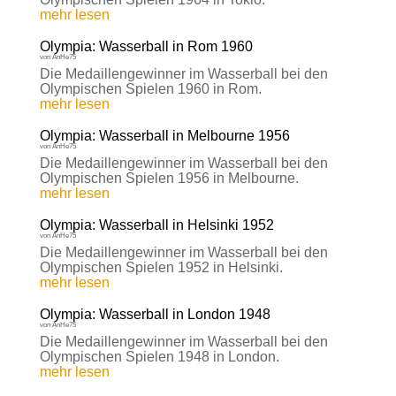
mehr lesen
Olympia: Wasserball in Rom 1960
von
AnHe75
Die Medaillengewinner im Wasserball bei den
Olympischen Spielen 1960 in Rom.
mehr lesen
Olympia: Wasserball in Melbourne 1956
von
AnHe75
Die Medaillengewinner im Wasserball bei den
Olympischen Spielen 1956 in Melbourne.
mehr lesen
Olympia: Wasserball in Helsinki 1952
von
AnHe75
Die Medaillengewinner im Wasserball bei den
Olympischen Spielen 1952 in Helsinki.
mehr lesen
Olympia: Wasserball in London 1948
von
AnHe75
Die Medaillengewinner im Wasserball bei den
Olympischen Spielen 1948 in London.
mehr lesen