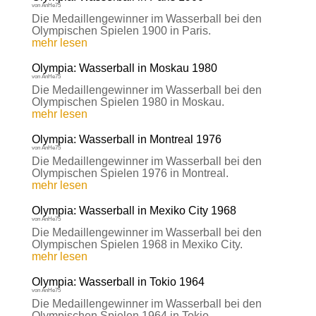
von
AnHe75
Die Medaillengewinner im Wasserball bei den
Olympischen Spielen 1900 in Paris.
mehr lesen
Olympia: Wasserball in Moskau 1980
von
AnHe75
Die Medaillengewinner im Wasserball bei den
Olympischen Spielen 1980 in Moskau.
mehr lesen
Olympia: Wasserball in Montreal 1976
von
AnHe75
Die Medaillengewinner im Wasserball bei den
Olympischen Spielen 1976 in Montreal.
mehr lesen
Olympia: Wasserball in Mexiko City 1968
von
AnHe75
Die Medaillengewinner im Wasserball bei den
Olympischen Spielen 1968 in Mexiko City.
mehr lesen
Olympia: Wasserball in Tokio 1964
von
AnHe75
Die Medaillengewinner im Wasserball bei den
Olympischen Spielen 1964 in Tokio.