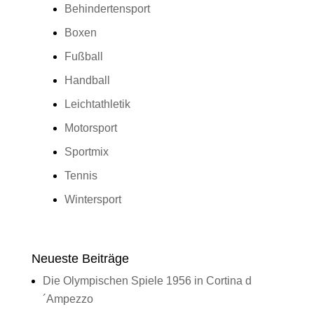
Behindertensport
Boxen
Fußball
Handball
Leichtathletik
Motorsport
Sportmix
Tennis
Wintersport
Neueste Beiträge
Die Olympischen Spiele 1956 in Cortina d
´Ampezzo