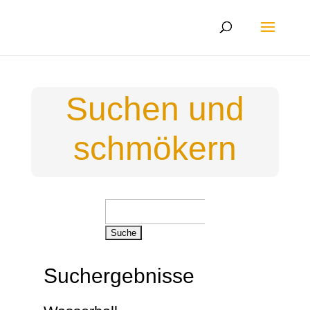
Suchen und
schmökern
Suchen
nach:
Suchergebnisse