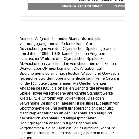
Medaille
Athlet/Athletin
Nation
Ergebn
Anmerk.: Aufgrund fehlender Standards und teils
verlorengegangener und/oder lückenhafter
Aufzeichnungen von den Olympischen Spielen, gerade in
den Jahren 1896 - 1948, kann es bei den Angaben
statistischer Werte zu den Olympischen Spielen zu
Abweichungen zwischen den verschiedenen publizierten
Werken über Olympia kommen. Die Angaben auf
Sportmomente.de sind nach bestem Wissen und Gewissen
recherchiert worden. Sportmomente.de kann keine Gewähr
für die Richtigkeit übernehmen. Als Quellen dienten
Angaben des IOC, die offiziellen Berichte der jeweiligen
Spiele, sowie verschiedene anerkannte Standardwerke
wie z.B. "Die Chronik" von Volker Kluge. Das oben
verwendete Design der Tabellen ist geistiges Eigentum von
Sportmomente.de und somit urheberrechtlich geschützt.
Nachtrag: Änderungen an den Ergebnislisten aufgrund
nachträglich erkannter und ausgesprochener
Dopingvergehen werden nur ganz sporadisch
vorgenommen. Sollte Euch ein Fehler auffallen, könnt ihr
mir aber gerne ein Mail an redaktion@sportmomente.de
senden.