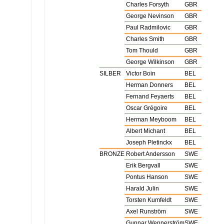
Wasserball Männer
GOLD
Charles Forsyth
GBR
Wasserball Männer
GOLD
George Nevinson
GBR
Wasserball Männer
GOLD
Paul Radmilovic
GBR
Wasserball Männer
GOLD
Charles Smith
GBR
Wasserball Männer
GOLD
Tom Thould
GBR
Wasserball Männer
GOLD
George Wilkinson
GBR
Wasserball Männer
SILBER
Victor Boin
BEL
Wasserball Männer
SILBER
Herman Donners
BEL
Wasserball Männer
SILBER
Fernand Feyaerts
BEL
Wasserball Männer
SILBER
Oscar Grégoire
BEL
Wasserball Männer
SILBER
Herman Meyboom
BEL
Wasserball Männer
SILBER
Albert Michant
BEL
Wasserball Männer
SILBER
Joseph Pletinckx
BEL
Wasserball Männer
BRONZE
Robert Andersson
SWE
Wasserball Männer
BRONZE
Erik Bergvall
SWE
Wasserball Männer
BRONZE
Pontus Hanson
SWE
Wasserball Männer
BRONZE
Harald Julin
SWE
Wasserball Männer
BRONZE
Torsten Kumfeldt
SWE
Wasserball Männer
BRONZE
Axel Runström
SWE
Wasserball Männer
BRONZE
Gunnar Wennerström
SWE