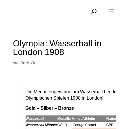
Olympia: Wasserball in
London 1908
von
AnHe75
Die Medaillengewinner im Wasserball bei den
Olympischen Spielen 1908 in London!
Gold – Silber – Bronze
Wasserball
Medaille
Athlet/Athletin
Nation
Ergebn
Wasserball Männer
GOLD
George Cornet
GBR