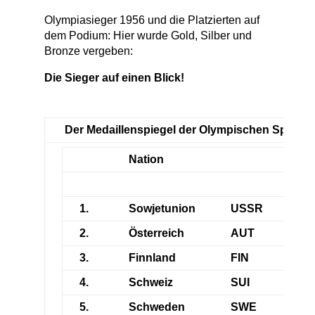
Olympiasieger 1956 und die Platzierten auf
dem Podium: Hier wurde Gold, Silber und
Bronze vergeben:
Die Sieger auf einen Blick!
Der Medaillenspiegel der Olympischen Spiele 
Nation
Go
1.
Sowjetunion
USSR
7
2.
Österreich
AUT
4
3.
Finnland
FIN
3
4.
Schweiz
SUI
3
5.
Schweden
SWE
2