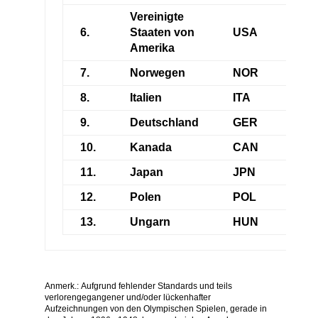
Vereinigte
6.
Staaten von
USA
2
Amerika
7.
Norwegen
NOR
2
8.
Italien
ITA
1
9.
Deutschland
GER
1
10.
Kanada
CAN
0
11.
Japan
JPN
0
12.
Polen
POL
0
13.
Ungarn
HUN
0
Anmerk.: Aufgrund fehlender Standards und teils
verlorengegangener und/oder lückenhafter
Aufzeichnungen von den Olympischen Spielen, gerade in