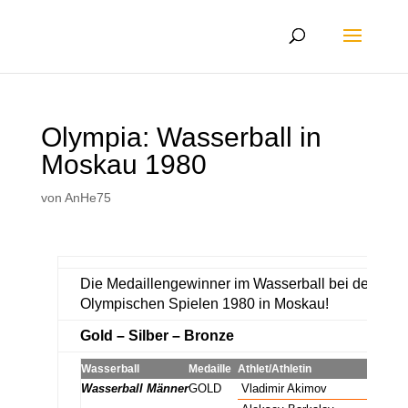
Olympia: Wasserball in
Moskau 1980
von
AnHe75
Die Medaillengewinner im Wasserball bei den
Olympischen Spielen 1980 in Moskau!
Gold – Silber – Bronze
Wasserball
Medaille
Athlet/Athletin
Nation
Wasserball Männer
GOLD
Vladimir Akimov
URS