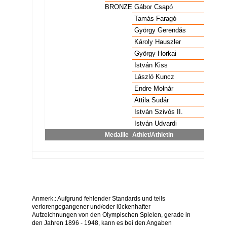
Wasserball Männer
BRONZE
Gábor Csapó
HUN
Wasserball Männer
BRONZE
Tamás Faragó
HUN
Wasserball Männer
BRONZE
György Gerendás
HUN
Wasserball Männer
BRONZE
Károly Hauszler
HUN
Wasserball Männer
BRONZE
György Horkai
HUN
Wasserball Männer
BRONZE
István Kiss
HUN
Wasserball Männer
BRONZE
László Kuncz
HUN
Wasserball Männer
BRONZE
Endre Molnár
HUN
Wasserball Männer
BRONZE
Attila Sudár
HUN
Wasserball Männer
BRONZE
István Szivós II.
HUN
Wasserball Männer
BRONZE
István Udvardi
HUN
Medaille
Athlet/Athletin
Nation
Anmerk.: Aufgrund fehlender Standards und teils
verlorengegangener und/oder lückenhafter
Aufzeichnungen von den Olympischen Spielen, gerade in
den Jahren 1896 - 1948, kann es bei den Angaben