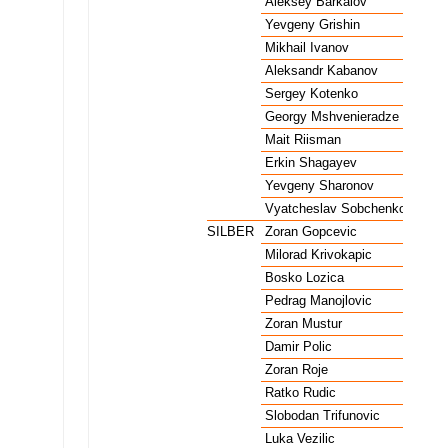
Wasserball Männer
GOLD
Aleksey Barkalov
URS
Wasserball Männer
GOLD
Yevgeny Grishin
URS
Wasserball Männer
GOLD
Mikhail Ivanov
URS
Wasserball Männer
GOLD
Aleksandr Kabanov
URS
Wasserball Männer
GOLD
Sergey Kotenko
URS
Wasserball Männer
GOLD
Georgy Mshvenieradze
URS
Wasserball Männer
GOLD
Mait Riisman
URS
Wasserball Männer
GOLD
Erkin Shagayev
URS
Wasserball Männer
GOLD
Yevgeny Sharonov
URS
Wasserball Männer
GOLD
Vyatcheslav Sobchenko
URS
Wasserball Männer
SILBER
Zoran Gopcevic
YUG
Wasserball Männer
SILBER
Milorad Krivokapic
YUG
Wasserball Männer
SILBER
Bosko Lozica
YUG
Wasserball Männer
SILBER
Pedrag Manojlovic
YUG
Wasserball Männer
SILBER
Zoran Mustur
YUG
Wasserball Männer
SILBER
Damir Polic
YUG
Wasserball Männer
SILBER
Zoran Roje
YUG
Wasserball Männer
SILBER
Ratko Rudic
YUG
Wasserball Männer
SILBER
Slobodan Trifunovic
YUG
Wasserball Männer
SILBER
Luka Vezilic
YUG