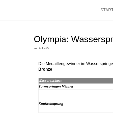
START
Olympia: Wasserspri
von
AnHe75
Die Medaillengewinner im Wasserspringen
Bronze
Wasserspringen
Turmspringen Männer
Turmspringen Männer
Turmspringen Männer
Kopfweitsprung
Kopfweitsprung