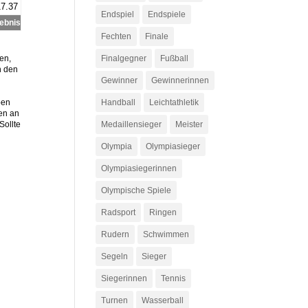
7.37
Endspiel
Endspiele
ebnis
Fechten
Finale
en,
Finalgegner
Fußball
n den
Gewinner
Gewinnerinnen
ben
Handball
Leichtathletik
en an
Sollte
Medaillensieger
Meister
Olympia
Olympiasieger
Olympiasiegerinnen
Olympische Spiele
Radsport
Ringen
Rudern
Schwimmen
Segeln
Sieger
Siegerinnen
Tennis
Turnen
Wasserball