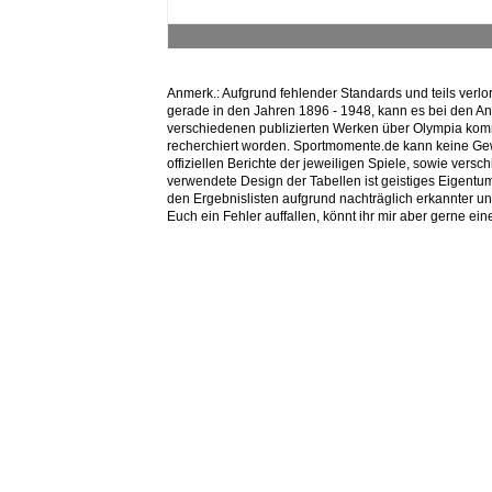
Kopfweitsprung
Anmerk.: Aufgrund fehlender Standards und teils ver
gerade in den Jahren 1896 - 1948, kann es bei den A
verschiedenen publizierten Werken über Olympia ko
recherchiert worden. Sportmomente.de kann keine Gew
offiziellen Berichte der jeweiligen Spiele, sowie ver
verwendete Design der Tabellen ist geistiges Eigent
den Ergebnislisten aufgrund nachträglich erkannter
Euch ein Fehler auffallen, könnt ihr mir aber gerne 