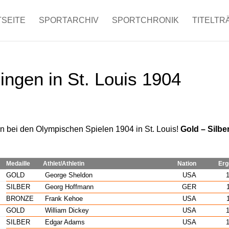
SEITE
SPORTARCHIV
SPORTCHRONIK
TITELTR
ngen in St. Louis 1904
 bei den Olympischen Spielen 1904 in St. Louis!
Gold – Silbe
Medaille
Athlet/Athletin
Nation
Erg
GOLD
George Sheldon
USA
1
SILBER
Georg Hoffmann
GER
1
BRONZE
Frank Kehoe
USA
1
GOLD
William Dickey
USA
1
SILBER
Edgar Adams
USA
1