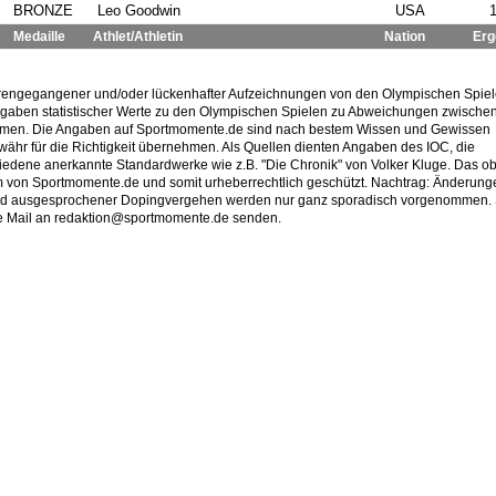
BRONZE
Leo Goodwin
USA
1
Medaille
Athlet/Athletin
Nation
Erg
lorengegangener und/oder lückenhafter Aufzeichnungen von den Olympischen Spiel
ngaben statistischer Werte zu den Olympischen Spielen zu Abweichungen zwische
mmen. Die Angaben auf Sportmomente.de sind nach bestem Wissen und Gewissen
ähr für die Richtigkeit übernehmen. Als Quellen dienten Angaben des IOC, die
schiedene anerkannte Standardwerke wie z.B. "Die Chronik" von Volker Kluge. Das o
um von Sportmomente.de und somit urheberrechtlich geschützt. Nachtrag: Änderung
 und ausgesprochener Dopingvergehen werden nur ganz sporadisch vorgenommen. 
eine Mail an redaktion@sportmomente.de senden.