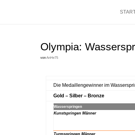
START
Olympia: Wasserspr
von
AnHe75
Die Medaillengewinner im Wasserspri
Gold – Silber – Bronze
Wasserspringen
Kunstspringen Männer
x
x
Turmspringen Männer