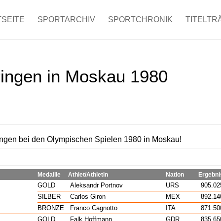
SEITE
SPORTARCHIV
SPORTCHRONIK
TITELTR
ingen in Moskau 1980
ngen bei den Olympischen Spielen 1980 in Moskau!
Medaille
Athlet/Athletin
Nation
Ergebni
GOLD
Aleksandr Portnov
URS
905.02
SILBER
Carlos Giron
MEX
892.14
BRONZE
Franco Cagnotto
ITA
871.50
GOLD
Falk Hoffmann
GDR
835.65