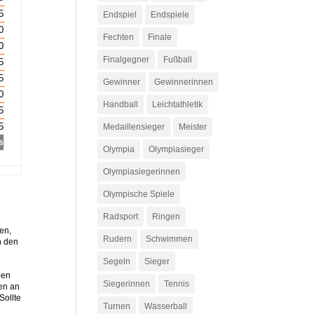
5
Endspiel
Endspiele
0
Fechten
Finale
0
Finalgegner
Fußball
5
5
Gewinner
Gewinnerinnen
0
Handball
Leichtathletik
5
5
Medaillensieger
Meister
s
Olympia
Olympiasieger
Olympiasiegerinnen
Olympische Spiele
Radsport
Ringen
en,
Rudern
Schwimmen
n den
Segeln
Sieger
ben
Siegerinnen
Tennis
en an
Sollte
Turnen
Wasserball