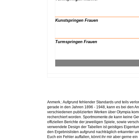
x
x
Kunstspringen Frauen
x
x
Turmspringen Frauen
x
x
Anmerk.: Aufgrund fehlender Standards und teils ver
gerade in den Jahren 1896 - 1948, kann es bei den A
verschiedenen publizierten Werken über Olympia ko
recherchiert worden. Sportmomente.de kann keine Gew
offiziellen Berichte der jeweiligen Spiele, sowie ver
verwendete Design der Tabellen ist geistiges Eigent
den Ergebnislisten aufgrund nachträglich erkannter
Euch ein Fehler auffallen, könnt ihr mir aber gerne 