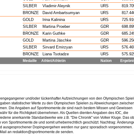
SILBER
Vladimir Aleynik
URS
819.70
BRONZE
David Ambartsumyan
URS
817.44
GOLD
Irina Kalinina
URS
725.91
SILBER
Martina Proeber
GDR
698.89
BRONZE
Karin Guthke
GDR
685.24
GOLD
Martina Jäschke
GDR
596.25
SILBER
Sirvard Emirzyan
URS
576.46
BRONZE
Liana Tsotadze
URS
575.92
Medaille
Athlet/Athletin
Nation
Ergebni
lorengegangener und/oder lückenhafter Aufzeichnungen von den Olympischen Spiel
ngaben statistischer Werte zu den Olympischen Spielen zu Abweichungen zwische
mmen. Die Angaben auf Sportmomente.de sind nach bestem Wissen und Gewissen
ähr für die Richtigkeit übernehmen. Als Quellen dienten Angaben des IOC, die
schiedene anerkannte Standardwerke wie z.B. "Die Chronik" von Volker Kluge. Das o
um von Sportmomente.de und somit urheberrechtlich geschützt. Nachtrag: Änderung
 und ausgesprochener Dopingvergehen werden nur ganz sporadisch vorgenommen. 
ein Mail an redaktion@sportmomente.de senden.