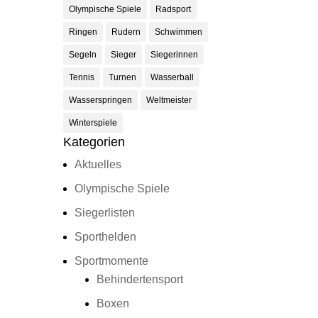
Olympische Spiele
Radsport
Ringen
Rudern
Schwimmen
Segeln
Sieger
Siegerinnen
Tennis
Turnen
Wasserball
Wasserspringen
Weltmeister
Winterspiele
Kategorien
Aktuelles
Olympische Spiele
Siegerlisten
Sporthelden
Sportmomente
Behindertensport
Boxen