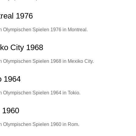
real 1976
n Olympischen Spielen 1976 in Montreal.
ko City 1968
n Olympischen Spielen 1968 in Mexiko City.
o 1964
n Olympischen Spielen 1964 in Tokio.
m 1960
en Olympischen Spielen 1960 in Rom.