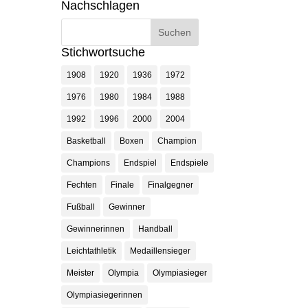
Nachschlagen
Stichwortsuche
1908
1920
1936
1972
1976
1980
1984
1988
1992
1996
2000
2004
Basketball
Boxen
Champion
Champions
Endspiel
Endspiele
Fechten
Finale
Finalgegner
Fußball
Gewinner
Gewinnerinnen
Handball
Leichtathletik
Medaillensieger
Meister
Olympia
Olympiasieger
Olympiasiegerinnen