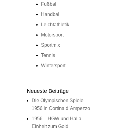
Fußball
Handball
Leichtathletik
Motorsport
Sportmix
Tennis
Wintersport
Neueste Beiträge
Die Olympischen Spiele
1956 in Cortina d´Ampezzo
1956 – HGW und Halla:
Einheit zum Gold