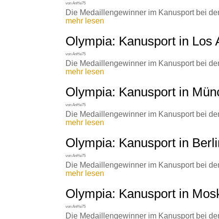
von
AnHe75
Die Medaillengewinner im Kanusport bei de
mehr lesen
Olympia: Kanusport in Los
von
AnHe75
Die Medaillengewinner im Kanusport bei de
mehr lesen
Olympia: Kanusport in Mü
von
AnHe75
Die Medaillengewinner im Kanusport bei d
mehr lesen
Olympia: Kanusport in Berl
von
AnHe75
Die Medaillengewinner im Kanusport bei de
mehr lesen
Olympia: Kanusport in Mos
von
AnHe75
Die Medaillengewinner im Kanusport bei d