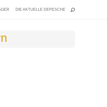
ÄGER
DIE AKTUELLE DEPESCHE
rn