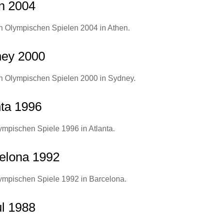
en 2004
n Olympischen Spielen 2004 in Athen.
ney 2000
n Olympischen Spielen 2000 in Sydney.
nta 1996
mpischen Spiele 1996 in Atlanta.
celona 1992
ympischen Spiele 1992 in Barcelona.
ul 1988