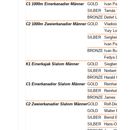
C1 1000m Einerkanadier Männer
GOLD
Ivan Patzaichi
C1 1000m Einerkanadier Männer
SILBER
Tamás Wichma
C1 1000m Einerkanadier Männer
BRONZE
Detlef Lewe
C2 1000m Zweierkanadier Männer
GOLD
Vladislavas Ce
C2 1000m Zweierkanadier Männer
GOLD
Yury Lobanov
C2 1000m Zweierkanadier Männer
SILBER
Serghei Covali
C2 1000m Zweierkanadier Männer
SILBER
Ivan Patzaichi
C2 1000m Zweierkanadier Männer
BRONZE
Ivan Burchin
C2 1000m Zweierkanadier Männer
BRONZE
Fedya Damyan
K1 Einerkajak Slalom Männer
GOLD
Siegbert Horn
K1 Einerkajak Slalom Männer
SILBER
Norbert Sattler
K1 Einerkajak Slalom Männer
BRONZE
Harald Gimpel
C1 Einerkanadier Slalom Männer
GOLD
Reinhard Eiben
C1 Einerkanadier Slalom Männer
SILBER
Reinhold Kaude
C1 Einerkanadier Slalom Männer
BRONZE
James McEwa
C2 Zweierkanadier Slalom Männer
GOLD
Rolf-Dieter Am
C2 Zweierkanadier Slalom Männer
GOLD
Walter Hofman
C2 Zweierkanadier Slalom Männer
SILBER
Bernd Baues
C2 Zweierkanadier Slalom Männer
SILBER
Hans-Otto Sch