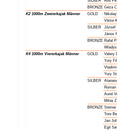
K1 1000m Einerkajak Männer
SILBER
Rolf Peterson
K1 1000m Einerkajak Männer
BRONZE
Géza Csapó
K2 1000m Zweierkajak Männer
GOLD
Nikolay Gorba
K2 1000m Zweierkajak Männer
GOLD
Viktor Kratasy
K2 1000m Zweierkajak Männer
SILBER
József Deme
K2 1000m Zweierkajak Männer
SILBER
János Rátkai
K2 1000m Zweierkajak Männer
BRONZE
Rafal Piszcz
K2 1000m Zweierkajak Männer
BRONZE
Wladyslaw Szu
K4 1000m Viererkajak Männer
GOLD
Valery Didenko
K4 1000m Viererkajak Männer
GOLD
Yury Filatov
K4 1000m Viererkajak Männer
GOLD
Vladimir Moroz
K4 1000m Viererkajak Männer
GOLD
Yury Stetsenko
K4 1000m Viererkajak Männer
SILBER
Atanase Sciotn
K4 1000m Viererkajak Männer
SILBER
Roman Vartolo
K4 1000m Viererkajak Männer
SILBER
Aurel Vernescu
K4 1000m Viererkajak Männer
SILBER
Mihai Zafiu
K4 1000m Viererkajak Männer
BRONZE
Steinar Amund
K4 1000m Viererkajak Männer
BRONZE
Tore Berger
K4 1000m Viererkajak Männer
BRONZE
Jan Johansen
K4 1000m Viererkajak Männer
BRONZE
Egil Søby