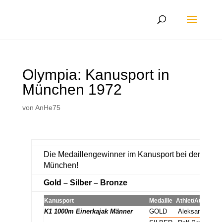
Olympia: Kanusport in
München 1972
von
AnHe75
Die Medaillengewinner im Kanusport bei den Olym
München!
Gold – Silber – Bronze
Kanusport
Medaille
Athlet/Athletin
K1 1000m Einerkajak Männer
GOLD
Aleksandr Sha