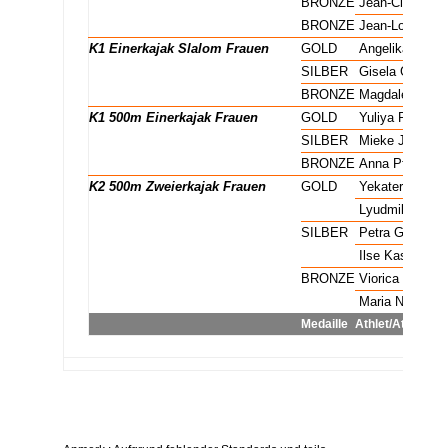
C2 Zweierkanadier Slalom Männer
BRONZE
Jean-Claude Ol
C2 Zweierkanadier Slalom Männer
BRONZE
Jean-Louis Olr
K1 Einerkajak Slalom Frauen
GOLD
Angelika Bahm
K1 Einerkajak Slalom Frauen
SILBER
Gisela Grothau
K1 Einerkajak Slalom Frauen
BRONZE
Magdalena Wun
K1 500m Einerkajak Frauen
GOLD
Yuliya Ryabch
K1 500m Einerkajak Frauen
SILBER
Mieke Jaapies
K1 500m Einerkajak Frauen
BRONZE
Anna Pfeffer
K2 500m Zweierkajak Frauen
GOLD
Yekaterina Kur
K2 500m Zweierkajak Frauen
GOLD
Lyudmila Pina
K2 500m Zweierkajak Frauen
SILBER
Petra Grabows
K2 500m Zweierkajak Frauen
SILBER
Ilse Kaschube
K2 500m Zweierkajak Frauen
BRONZE
Viorica Dumitru
K2 500m Zweierkajak Frauen
BRONZE
Maria Nichiforo
Medaille
Athlet/Athletin