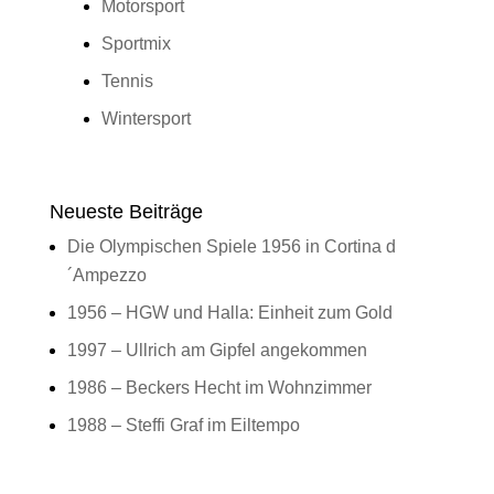
Motorsport
Sportmix
Tennis
Wintersport
Neueste Beiträge
Die Olympischen Spiele 1956 in Cortina d
´Ampezzo
1956 – HGW und Halla: Einheit zum Gold
1997 – Ullrich am Gipfel angekommen
1986 – Beckers Hecht im Wohnzimmer
1988 – Steffi Graf im Eiltempo