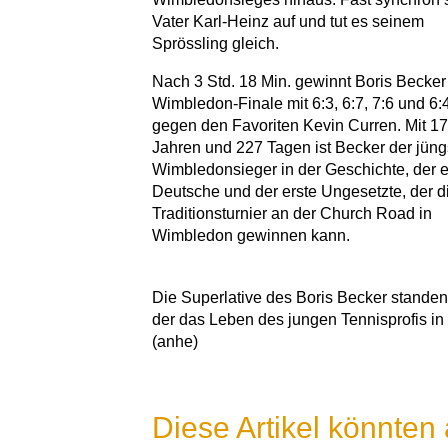
Vater Karl-Heinz auf und tut es seinem
Sprössling gleich.
Nach 3 Std. 18 Min. gewinnt Boris Becker
Wimbledon-Finale mit 6:3, 6:7, 7:6 und 6:
gegen den Favoriten Kevin Curren. Mit 1
Jahren und 227 Tagen ist Becker der jüng
Wimbledonsieger in der Geschichte, der e
Deutsche und der erste Ungesetzte, der d
Traditionsturnier an der Church Road in
Wimbledon gewinnen kann.
Die Superlative des Boris Becker standen
der das Leben des jungen Tennisprofis in
(anhe)
Diese Artikel könnten