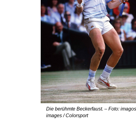
Die berühmte Beckerfaust. – Foto: imago
images / Colorsport