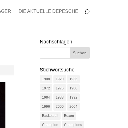
ÄGER
DIE AKTUELLE DEPESCHE
Nachschlagen
Stichwortsuche
1908
1920
1936
1972
1976
1980
1984
1988
1992
1996
2000
2004
Basketball
Boxen
Champion
Champions