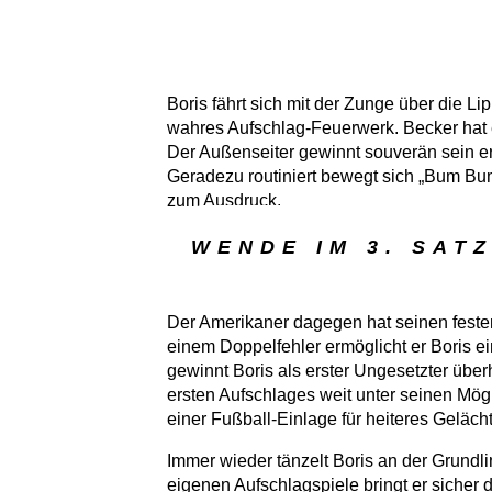
Boris fährt sich mit der Zunge über die L
wahres Aufschlag-Feuerwerk. Becker hat 
Der Außenseiter gewinnt souverän sein ers
Geradezu routiniert bewegt sich „Bum Bum
zum Ausdruck.
WENDE IM 3. SAT
Der Amerikaner dagegen hat seinen fest
einem Doppelfehler ermöglicht er Boris ei
gewinnt Boris als erster Ungesetzter über
ersten Aufschlages weit unter seinen Mögl
einer Fußball-Einlage für heiteres Gelä
Immer wieder tänzelt Boris an der Grundl
eigenen Aufschlagspiele bringt er sicher 