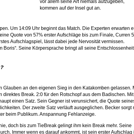
vor allem seine Art niemals aufzugeben,
kommen auf der Insel gut an.
ippen. Um 14:09 Uhr beginnt das Match. Die Experten erwarten e
eine Quote von 57% erster Aufschläge bis zum Finale, Curren 
tes Aufschlagspiel, lässt dabei jede Nervosität vermissen.
 Boris“. Seine Körpersprache bringt all seine Entschlossenheit
Z?
en Glauben an den eigenen Sieg in den Katakomben gelassen. 
n direktes Break. 2:0 für den Rotschopf aus dem Badischen. Mit
haupt einen Satz. Sein Gegner ist verunsichert, die Quote seine
ichkeiten. Der zweite Satz verläuft ausgeglichen. Becker sorgt 
chter beim Publikum. Anspannung Fehlanzeige.
inie, doch bis zum TieBreak gelingt ihm kein Break mehr. Seine
durch. Immer wenn es darauf ankommt, ist sein erster Aufschlag