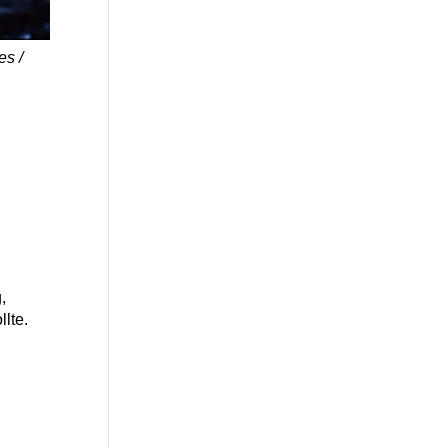
es /
,
lte.