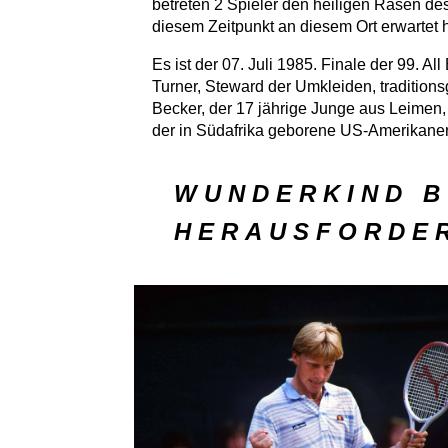
betreten 2 Spieler den heiligen Rasen d
diesem Zeitpunkt an diesem Ort erwartet h
Es ist der 07. Juli 1985. Finale der 99. 
Turner, Steward der Umkleiden, traditions
Becker, der 17 jährige Junge aus Leimen, 
der in Südafrika geborene US-Amerikaner
WUNDERKIND B
HERAUSFORDE