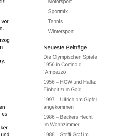
sem
Motorsport
Sportmix
Tennis
 vor
n.
Wintersport
rzog
Neueste Beiträge
on
Die Olympischen Spiele
ry.
1956 in Cortina d
´Ampezzo
1956 – HGW und Halla:
Einheit zum Gold
1997 – Ullrich am Gipfel
angekommen
nen
d es
1986 – Beckers Hecht
im Wohnzimmer
ker.
1988 – Steffi Graf im
 und