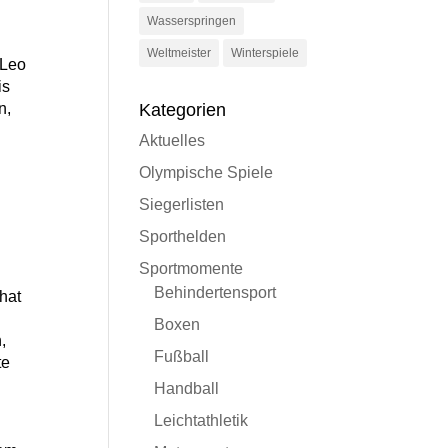
Wasserspringen
Weltmeister
Winterspiele
 Leo
is
Kategorien
n,
Aktuelles
Olympische Spiele
Siegerlisten
Sporthelden
Sportmomente
Behindertensport
 hat
Boxen
,
Fußball
te
Handball
Leichtathletik