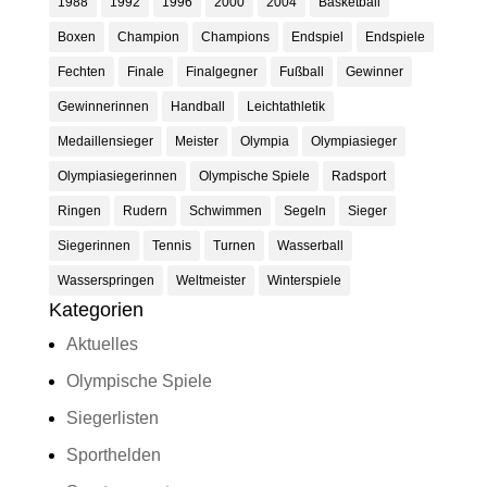
1988
1992
1996
2000
2004
Basketball
Boxen
Champion
Champions
Endspiel
Endspiele
Fechten
Finale
Finalgegner
Fußball
Gewinner
Gewinnerinnen
Handball
Leichtathletik
Medaillensieger
Meister
Olympia
Olympiasieger
Olympiasiegerinnen
Olympische Spiele
Radsport
Ringen
Rudern
Schwimmen
Segeln
Sieger
Siegerinnen
Tennis
Turnen
Wasserball
Wasserspringen
Weltmeister
Winterspiele
Kategorien
Aktuelles
Olympische Spiele
Siegerlisten
Sporthelden