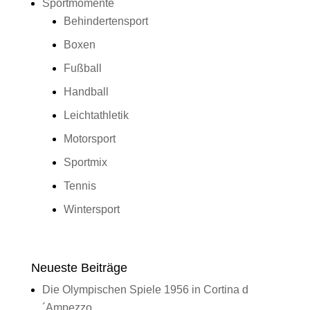
Sportmomente
Behindertensport
Boxen
Fußball
Handball
Leichtathletik
Motorsport
Sportmix
Tennis
Wintersport
Neueste Beiträge
Die Olympischen Spiele 1956 in Cortina d
´Ampezzo