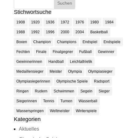
Stichwortsuche
1908
1920
1936
1972
1976
1980
1984
1988
1992
1996
2000
2004
Basketball
Boxen
Champion
Champions
Endspiel
Endspiele
Fechten
Finale
Finalgegner
Fußball
Gewinner
Gewinnerinnen
Handball
Leichtathletik
Medaillensieger
Meister
Olympia
Olympiasieger
Olympiasiegerinnen
Olympische Spiele
Radsport
Ringen
Rudern
Schwimmen
Segeln
Sieger
Siegerinnen
Tennis
Turnen
Wasserball
Wasserspringen
Weltmeister
Winterspiele
Kategorien
Aktuelles