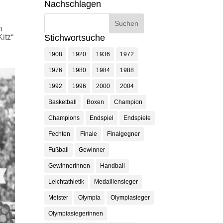
Nachschlagen
n
itz“
Stichwortsuche
1908
1920
1936
1972
1976
1980
1984
1988
1992
1996
2000
2004
Basketball
Boxen
Champion
Champions
Endspiel
Endspiele
Fechten
Finale
Finalgegner
Fußball
Gewinner
Gewinnerinnen
Handball
Leichtathletik
Medaillensieger
Meister
Olympia
Olympiasieger
Olympiasiegerinnen