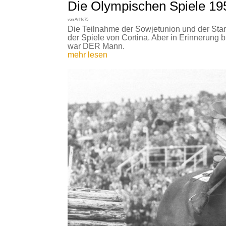
Die Olympischen Spiele 19
von
AnHe75
Die Teilnahme der Sowjetunion und der St
der Spiele von Cortina. Aber in Erinnerung b
war DER Mann.
mehr lesen