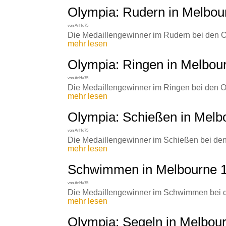
Olympia: Rudern in Melbou
von
AnHe75
Die Medaillengewinner im Rudern bei den 
mehr lesen
Olympia: Ringen in Melbou
von
AnHe75
Die Medaillengewinner im Ringen bei den O
mehr lesen
Olympia: Schießen in Melb
von
AnHe75
Die Medaillengewinner im Schießen bei de
mehr lesen
Schwimmen in Melbourne 
von
AnHe75
Die Medaillengewinner im Schwimmen bei d
mehr lesen
Olympia: Segeln in Melbou