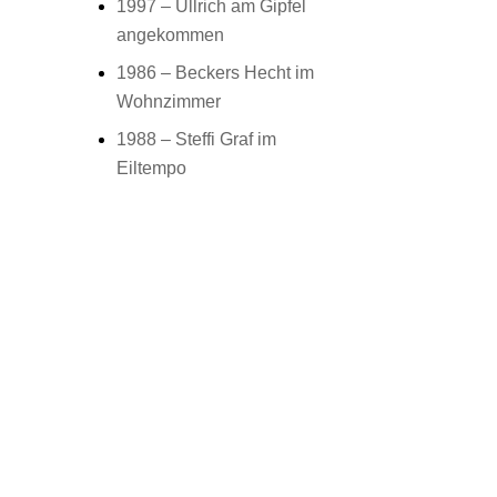
1997 – Ullrich am Gipfel
angekommen
1986 – Beckers Hecht im
Wohnzimmer
1988 – Steffi Graf im
Eiltempo