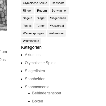
Olympische Spiele
Radsport
Ringen
Rudern
Schwimmen
Segeln
Sieger
Siegerinnen
Tennis
Turnen
Wasserball
Wasserspringen
Weltmeister
Winterspiele
Kategorien
“ um
Aktuelles
n
„Das
Olympische Spiele
Siegerlisten
Sporthelden
Sportmomente
Behindertensport
Boxen