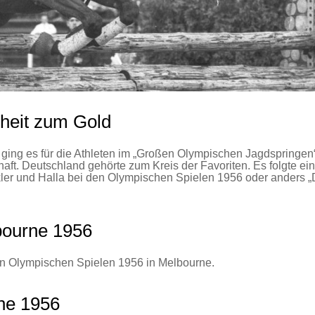
heit zum Gold
 ging es für die Athleten im „Großen Olympischen Jagdspringen
ft. Deutschland gehörte zum Kreis der Favoriten. Es folgte ei
ler und Halla bei den Olympischen Spielen 1956 oder anders 
bourne 1956
en Olympischen Spielen 1956 in Melbourne.
ne 1956