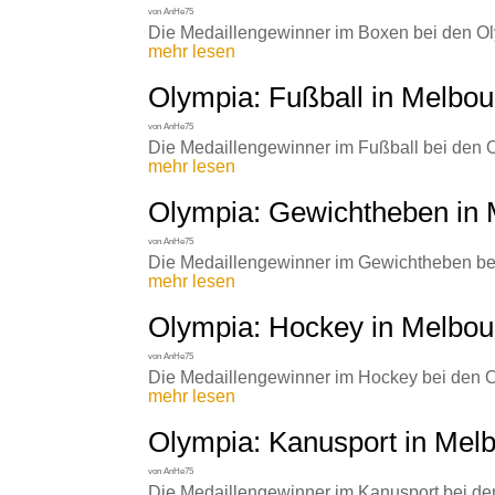
von
AnHe75
Die Medaillengewinner im Boxen bei den O
mehr lesen
Olympia: Fußball in Melbo
von
AnHe75
Die Medaillengewinner im Fußball bei den 
mehr lesen
Olympia: Gewichtheben in
von
AnHe75
Die Medaillengewinner im Gewichtheben be
mehr lesen
Olympia: Hockey in Melbou
von
AnHe75
Die Medaillengewinner im Hockey bei den 
mehr lesen
Olympia: Kanusport in Mel
von
AnHe75
Die Medaillengewinner im Kanusport bei de