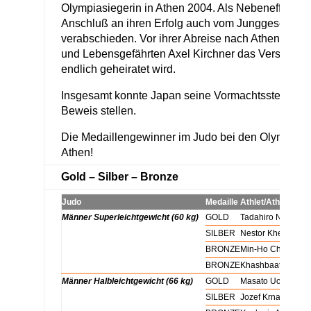
Olympiasiegerin in Athen 2004. Als Nebeneffekt ko
Anschluß an ihren Erfolg auch vom Junggesellinn
verabschieden. Vor ihrer Abreise nach Athen nahm 
und Lebensgefährten Axel Kirchner das Verspreche
endlich geheiratet wird.
Insgesamt konnte Japan seine Vormachtsstellung 
Beweis stellen.
Die Medaillengewinner im Judo bei den Olympisch
Athen!
Gold – Silber – Bronze
Judo
Medaille
Athlet/Athletin
Männer Superleichtgewicht (60 kg)
GOLD
Tadahiro Nomura
Männer Superleichtgewicht (60 kg)
SILBER
Nestor Khergiani
Männer Superleichtgewicht (60 kg)
BRONZE
Min-Ho Choi
Männer Superleichtgewicht (60 kg)
BRONZE
Khashbaatar Tsag
Männer Halbleichtgewicht (66 kg)
GOLD
Masato Uchishiba
Männer Halbleichtgewicht (66 kg)
SILBER
Jozef Krnac