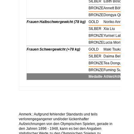
Frauen Mittelgewicht (70 kg)
SILBER
Edith Bosch
Frauen Mittelgewicht (70 kg)
BRONZE
Annett Böhm
Frauen Mittelgewicht (70 kg)
BRONZE
Dongya Qin
Frauen Halbschwergewicht (78 kg)
GOLD
Noriko Anno
Frauen Halbschwergewicht (78 kg)
SILBER
Xia Liu
Frauen Halbschwergewicht (78 kg)
BRONZE
Yurisel Laborde
Frauen Halbschwergewicht (78 kg)
BRONZE
Lucia Morico
Frauen Schwergewicht (+78 kg)
GOLD
Maki Tsukada
Frauen Schwergewicht (+78 kg)
SILBER
Daima Beltran
Frauen Schwergewicht (+78 kg)
BRONZE
Tea Donguzashvili
Frauen Schwergewicht (+78 kg)
BRONZE
Fuming Sun
Medaille
Athlet/Athletin
Anmerk.: Aufgrund fehlender Standards und teils
verlorengegangener und/oder lückenhafter
Aufzeichnungen von den Olympischen Spielen, gerade in
den Jahren 1896 - 1948, kann es bei den Angaben
statistischer Werte zu den Olympischen Spielen zu