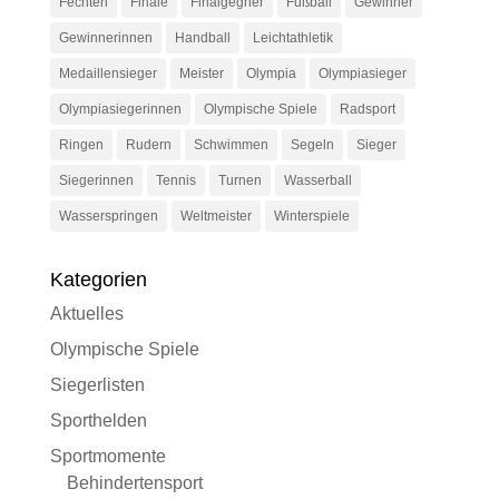
Fechten
Finale
Finalgegner
Fußball
Gewinner
Gewinnerinnen
Handball
Leichtathletik
Medaillensieger
Meister
Olympia
Olympiasieger
Olympiasiegerinnen
Olympische Spiele
Radsport
Ringen
Rudern
Schwimmen
Segeln
Sieger
Siegerinnen
Tennis
Turnen
Wasserball
Wasserspringen
Weltmeister
Winterspiele
Kategorien
Aktuelles
Olympische Spiele
Siegerlisten
Sporthelden
Sportmomente
Behindertensport