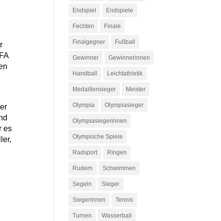
Endspiel
Endspiele
Fechten
Finale
Finalgegner
Fußball
r
PFA
Gewinner
Gewinnerinnen
den
Handball
Leichtathletik
Medaillensieger
Meister
Olympia
Olympiasieger
er
and
Olympiasiegerinnen
r es
Olympische Spiele
ler,
Radsport
Ringen
Rudern
Schwimmen
Segeln
Sieger
Siegerinnen
Tennis
Turnen
Wasserball