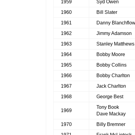
1959
Syd Owen
1960
Bill Slater
1961
Danny Blanchflo
1962
Jimmy Adamson
1963
Stanley Matthews
1964
Bobby Moore
1965
Bobby Collins
1966
Bobby Charlton
1967
Jack Charlton
1968
George Best
Tony Book
1969
Dave Mackay
1970
Billy Bremner
1971
Frank McLintock