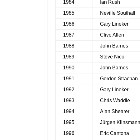
1984
Ian Rush
1985
Neville Southall
1986
Gary Lineker
1987
Clive Allen
1988
John Barnes
1989
Steve Nicol
1990
John Barnes
1991
Gordon Strachan
1992
Gary Lineker
1993
Chris Waddle
1994
Alan Shearer
1995
Jürgen Klinsman
1996
Eric Cantona