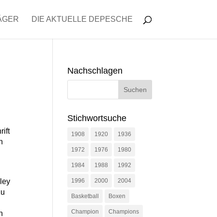
ÄGER
DIE AKTUELLE DEPESCHE
Nachschlagen
Stichwortsuche
ift
1908
1920
1936
n
1972
1976
1980
1984
1988
1992
ley
1996
2000
2004
zu
Basketball
Boxen
Champion
Champions
n