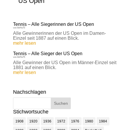
US Open
Tennis – Alle Siegerinnen der US Open
von
AnHe75
Alle Gewinnerinnen der US Open im Damen-
Einzel seit 1887 auf einen Blick.
mehr lesen
Tennis – Alle Sieger der US Open
von
AnHe75
Alle Gewinner der US Open im Männer-Einzel seit
1881 auf einen Blick.
mehr lesen
Nachschlagen
Stichwortsuche
1908
1920
1936
1972
1976
1980
1984