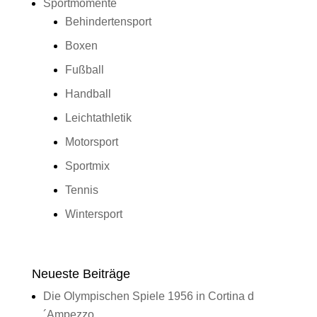
Sportmomente
Behindertensport
Boxen
Fußball
Handball
Leichtathletik
Motorsport
Sportmix
Tennis
Wintersport
Neueste Beiträge
Die Olympischen Spiele 1956 in Cortina d
´Ampezzo