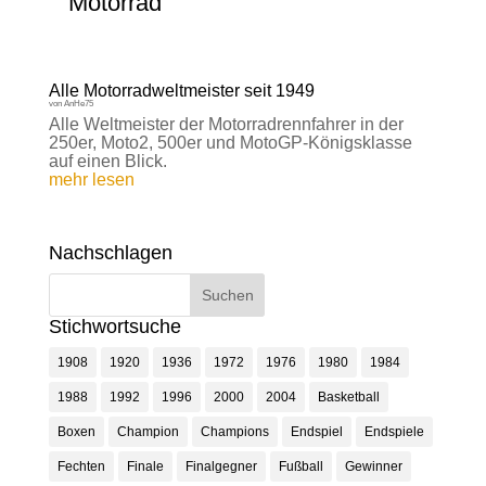
Motorrad
Alle Motorradweltmeister seit 1949
von
AnHe75
Alle Weltmeister der Motorradrennfahrer in der
250er, Moto2, 500er und MotoGP-Königsklasse
auf einen Blick.
mehr lesen
Nachschlagen
Stichwortsuche
1908
1920
1936
1972
1976
1980
1984
1988
1992
1996
2000
2004
Basketball
Boxen
Champion
Champions
Endspiel
Endspiele
Fechten
Finale
Finalgegner
Fußball
Gewinner