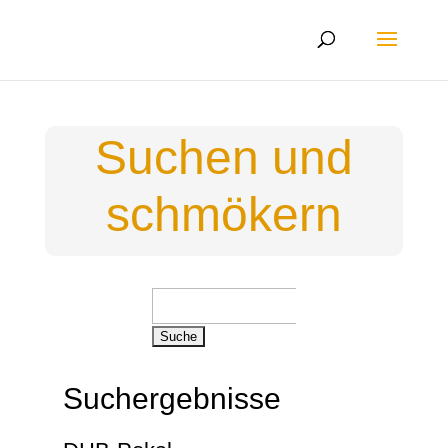
Suchen und
schmökern
Suchen
nach:
Suchergebnisse