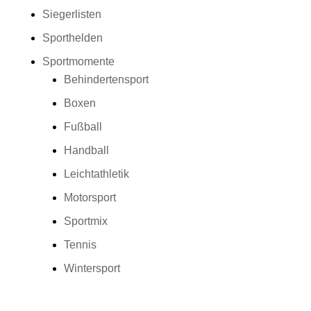
Siegerlisten
Sporthelden
Sportmomente
Behindertensport
Boxen
Fußball
Handball
Leichtathletik
Motorsport
Sportmix
Tennis
Wintersport