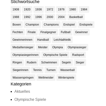
Stichwortsuche
1908
1920
1936
1972
1976
1980
1984
1988
1992
1996
2000
2004
Basketball
Boxen
Champion
Champions
Endspiel
Endspiele
Fechten
Finale
Finalgegner
Fußball
Gewinner
Gewinnerinnen
Handball
Leichtathletik
Medaillensieger
Meister
Olympia
Olympiasieger
Olympiasiegerinnen
Olympische Spiele
Radsport
Ringen
Rudern
Schwimmen
Segeln
Sieger
Siegerinnen
Tennis
Turnen
Wasserball
Wasserspringen
Weltmeister
Winterspiele
Kategorien
Aktuelles
Olympische Spiele