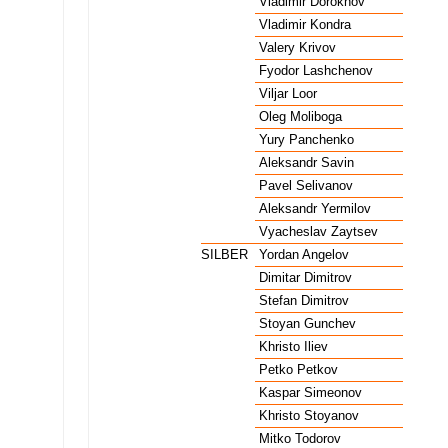
Volleyball Männer
GOLD
Vladimir Dorokhov
U
Volleyball Männer
GOLD
Vladimir Kondra
U
Volleyball Männer
GOLD
Valery Krivov
U
Volleyball Männer
GOLD
Fyodor Lashchenov
U
Volleyball Männer
GOLD
Viljar Loor
U
Volleyball Männer
GOLD
Oleg Moliboga
U
Volleyball Männer
GOLD
Yury Panchenko
U
Volleyball Männer
GOLD
Aleksandr Savin
U
Volleyball Männer
GOLD
Pavel Selivanov
U
Volleyball Männer
GOLD
Aleksandr Yermilov
U
Volleyball Männer
GOLD
Vyacheslav Zaytsev
U
Volleyball Männer
SILBER
Yordan Angelov
B
Volleyball Männer
SILBER
Dimitar Dimitrov
B
Volleyball Männer
SILBER
Stefan Dimitrov
B
Volleyball Männer
SILBER
Stoyan Gunchev
B
Volleyball Männer
SILBER
Khristo Iliev
B
Volleyball Männer
SILBER
Petko Petkov
B
Volleyball Männer
SILBER
Kaspar Simeonov
B
Volleyball Männer
SILBER
Khristo Stoyanov
B
Volleyball Männer
SILBER
Mitko Todorov
B