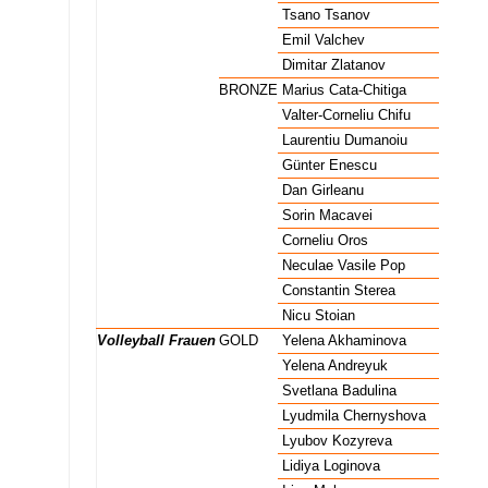
Volleyball Männer
SILBER
Tsano Tsanov
B
Volleyball Männer
SILBER
Emil Valchev
B
Volleyball Männer
SILBER
Dimitar Zlatanov
B
Volleyball Männer
BRONZE
Marius Cata-Chitiga
R
Volleyball Männer
BRONZE
Valter-Corneliu Chifu
R
Volleyball Männer
BRONZE
Laurentiu Dumanoiu
R
Volleyball Männer
BRONZE
Günter Enescu
R
Volleyball Männer
BRONZE
Dan Girleanu
R
Volleyball Männer
BRONZE
Sorin Macavei
R
Volleyball Männer
BRONZE
Corneliu Oros
R
Volleyball Männer
BRONZE
Neculae Vasile Pop
R
Volleyball Männer
BRONZE
Constantin Sterea
R
Volleyball Männer
BRONZE
Nicu Stoian
R
Volleyball Frauen
GOLD
Yelena Akhaminova
U
Volleyball Frauen
GOLD
Yelena Andreyuk
U
Volleyball Frauen
GOLD
Svetlana Badulina
U
Volleyball Frauen
GOLD
Lyudmila Chernyshova
U
Volleyball Frauen
GOLD
Lyubov Kozyreva
U
Volleyball Frauen
GOLD
Lidiya Loginova
U