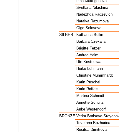
Volleyball Frauen
GOLD
Irina Makogonova
U
Volleyball Frauen
GOLD
Svetlana Nikishina
U
Volleyball Frauen
GOLD
Nadezhda Radzevich
U
Volleyball Frauen
GOLD
Natalya Razumova
U
Volleyball Frauen
GOLD
Olga Solovova
U
Volleyball Frauen
SILBER
Katharina Bullin
G
Volleyball Frauen
SILBER
Barbara Czekalla
G
Volleyball Frauen
SILBER
Brigitte Fetzer
G
Volleyball Frauen
SILBER
Andrea Heim
G
Volleyball Frauen
SILBER
Ute Kostrzewa
G
Volleyball Frauen
SILBER
Heike Lehmann
G
Volleyball Frauen
SILBER
Christine Mummhardt
G
Volleyball Frauen
SILBER
Karin Püschel
G
Volleyball Frauen
SILBER
Karla Roffeis
G
Volleyball Frauen
SILBER
Martina Schmidt
G
Volleyball Frauen
SILBER
Annette Schultz
G
Volleyball Frauen
SILBER
Anke Westendorf
G
Volleyball Frauen
BRONZE
Verka Borisova-Stoyanova
B
Volleyball Frauen
BRONZE
Tsvetana Bozhurina
B
Volleyball Frauen
BRONZE
Rositsa Dimitrova
B