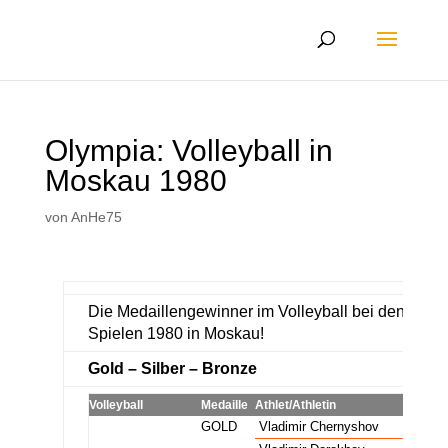
Olympia: Volleyball in
Moskau 1980
von
AnHe75
Die Medaillengewinner im Volleyball bei den Oly
Spielen 1980 in Moskau!
Gold – Silber – Bronze
Volleyball
Medaille
Athlet/Athletin
N
Volleyball Männer
GOLD
Vladimir Chernyshov
U