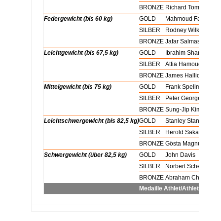
xx
BRONZE
Richard Tom
Federgewicht (bis 60 kg)
GOLD
Mahmoud Fayad
xx
SILBER
Rodney Wilkes
xx
BRONZE
Jafar Salmasi
Leichtgewicht (bis 67,5 kg)
GOLD
Ibrahim Shams
xx
SILBER
Attia Hamouda
xx
BRONZE
James Halliday
Mittelgewicht (bis 75 kg)
GOLD
Frank Spellman
xx
SILBER
Peter George
xx
BRONZE
Sung-Jip Kim
Leichtschwergewicht (bis 82,5 kg)
GOLD
Stanley Stanczyk
xx
SILBER
Herold Sakata
xx
BRONZE
Gösta Magnussen
Schwergewicht (über 82,5 kg)
GOLD
John Davis
xx
SILBER
Norbert Schemansk
xx
BRONZE
Abraham Charité
Medaille
Athlet/Athletin