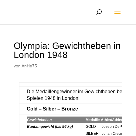
Olympia: Gewichtheben in
London 1948
von
AnHe75
Die Medaillengewinner im Gewichtheben bei den
Spielen 1948 in London!
Gold – Silber – Bronze
Gewichtheben
Medaille
Athlet/Athletin
Bantamgewicht (bis 56 kg)
GOLD
Joseph DePietro
xx
SILBER
Julian Creus