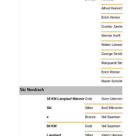
Eishockey
Männer
Bronze
Alfred Heinrich
Eishockey
Männer
Bronze
Erich Herker
Eishockey
Männer
Bronze
Gustav Jaenecke
Eishockey
Männer
Bronze
Werner Korff
Eishockey
Männer
Bronze
Walter Leinweber
Eishockey
Männer
Bronze
George Strobl
Eishockey
Männer
Bronze
Marquardt Slevogt
Eishockey
Männer
Bronze
Erich Römer
Eishockey
Männer
Bronze
Martin Schröttle
Ski Nordisch
x
x
x
Ski Nordisch
18 KM Langlauf Männer
Gold
Sven Utterström
Ski Nordisch
Ski
Silber
Axel Wikström
Ski Nordisch
x
Bronze
Veli Saarinen
Ski Nordisch
50 KM
Gold
Veli Saarinen
Ski Nordisch
Langlauf
Silber
Väinö Liikkanen