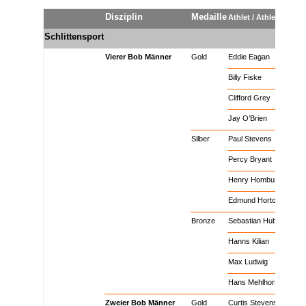
Disziplin
Medaille
Athlet / Athletin
Schlittensport
x
x
x
x
Vierer Bob Männer
Gold
Eddie Eagan
x
x
x
Billy Fiske
x
x
x
Clifford Grey
x
Vierer Bob Männer
x
Jay O’Brien
x
Vierer Bob Männer
Silber
Paul Stevens
x
Vierer Bob Männer
Silber
Percy Bryant
x
Vierer Bob Männer
Silber
Henry Homburger
x
Vierer Bob Männer
Silber
Edmund Horton
x
Vierer Bob Männer
Bronze
Sebastian Huber
x
Vierer Bob Männer
Bronze
Hanns Kilian
x
Vierer Bob Männer
Bronze
Max Ludwig
x
Vierer Bob Männer
Bronze
Hans Mehlhorn
x
Zweier Bob Männer
Gold
Curtis Stevens