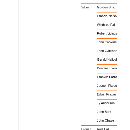
Eishockey
Männer
Silber
Gordon Smith
Eishockey
Männer
Silber
Francis Nelson
Eishockey
Männer
Silber
Winthrop Palmer
Eishockey
Männer
Silber
Robert Livingston
Eishockey
Männer
Silber
John Cookman
Eishockey
Männer
Silber
John Garrison
Eishockey
Männer
Silber
Gerald Hallock
Eishockey
Männer
Silber
Douglas Everett
Eishockey
Männer
Silber
Franklin Farrell
Eishockey
Männer
Silber
Joseph Fitzgerald
Eishockey
Männer
Silber
Edwin Frazier
Eishockey
Männer
Silber
Ty Anderson
Eishockey
Männer
Silber
John Bent
Eishockey
Männer
Silber
John Chase
Eishockey
Männer
Bronze
Rudi Ball