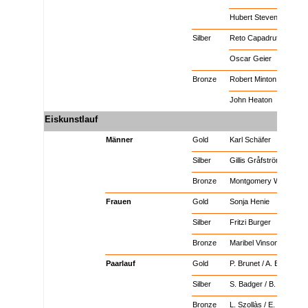
x
Zweier Bob Männer
Gold
Hubert Stevens
x
Zweier Bob Männer
Silber
Reto Capadrutt
x
Zweier Bob Männer
Silber
Oscar Geier
x
Zweier Bob Männer
Bronze
Robert Minton
x
Zweier Bob Männer
Bronze
John Heaton
Eiskunstlauf
x
x
x
x
Männer
Gold
Karl Schäfer
x
Männer
Silber
Gillis Gråfström
x
Männer
Bronze
Montgomery Wilson
x
Frauen
Gold
Sonja Henie
x
Frauen
Silber
Fritzi Burger
x
Frauen
Bronze
Maribel Vinson
x
Paarlauf
Gold
P. Brunet / A. Brunet-Jo
x
Paarlauf
Silber
S. Badger / B. Loughra
x
Paarlauf
Bronze
L. Szollàs / E. Rotter