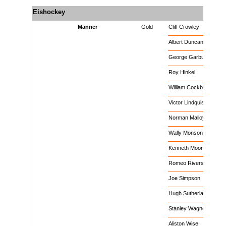
Eishockey
x
x
x
Eishockey
Männer
Gold
Cliff Crowley
Eishockey
Männer
Gold
Albert Duncanson
Eishockey
Männer
Gold
George Garbutt
Eishockey
Männer
Gold
Roy Hinkel
Eishockey
Männer
Gold
William Cockburn
Eishockey
Männer
Gold
Victor Lindquist
Eishockey
Männer
Gold
Norman Malloy
Eishockey
Männer
Gold
Wally Monson
Eishockey
Männer
Gold
Kenneth Moore
Eishockey
Männer
Gold
Romeo Rivers
Eishockey
Männer
Gold
Joe Simpson
Eishockey
Männer
Gold
Hugh Sutherland
Eishockey
Männer
Gold
Stanley Wagner
Eishockey
Männer
Gold
Aliston Wise