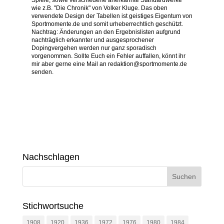
Spiele, sowie verschiedene anerkannte Standardwerke
wie z.B. "Die Chronik" von Volker Kluge. Das oben
verwendete Design der Tabellen ist geistiges Eigentum von
Sportmomente.de und somit urheberrechtlich geschützt.
Nachtrag: Änderungen an den Ergebnislisten aufgrund
nachträglich erkannter und ausgesprochener
Dopingvergehen werden nur ganz sporadisch
vorgenommen. Sollte Euch ein Fehler auffallen, könnt ihr
mir aber gerne eine Mail an redaktion@sportmomente.de
senden.
Nachschlagen
Stichwortsuche
1908
1920
1936
1972
1976
1980
1984