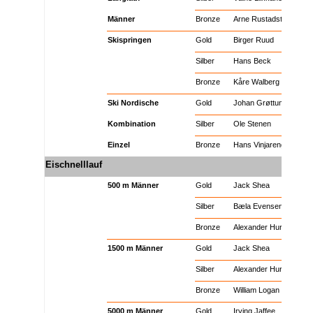
Ski Nordisch
Männer
Bronze
Arne Rustadstuen
Ski Nordisch
Skispringen
Gold
Birger Ruud
Ski Nordisch
Skispringen
Silber
Hans Beck
Ski Nordisch
Skispringen
Bronze
Kåre Walberg
Ski Nordisch
Ski Nordische
Gold
Johan Grøttumsbråten
Ski Nordisch
Kombination
Silber
Ole Stenen
Ski Nordisch
Einzel
Bronze
Hans Vinjarengen
Eischnelllauf
x
x
x
Eisschnelllauf
500 m Männer
Gold
Jack Shea
Eisschnelllauf
500 m Männer
Silber
Bæla Evensen
Eisschnelllauf
500 m Männer
Bronze
Alexander Hurd
Eisschnelllauf
1500 m Männer
Gold
Jack Shea
Eisschnelllauf
1500 m Männer
Silber
Alexander Hurd
Eisschnelllauf
1500 m Männer
Bronze
William Logan
Eisschnelllauf
5000 m Männer
Gold
Irving Jaffee