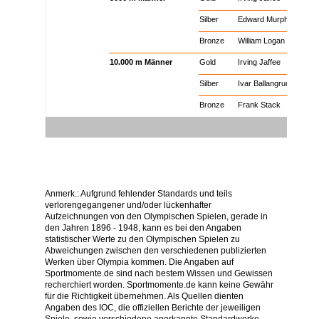
Eisschnelllauf
5000 m Männer
Silber
Edward Murphy
Eisschnelllauf
5000 m Männer
Bronze
William Logan
Eisschnelllauf
10.000 m Männer
Gold
Irving Jaffee
Eisschnelllauf
10.000 m Männer
Silber
Ivar Ballangrud
Eisschnelllauf
10.000 m Männer
Bronze
Frank Stack
Eishockey
x
x
x
Anmerk.: Aufgrund fehlender Standards und teils
verlorengegangener und/oder lückenhafter
Aufzeichnungen von den Olympischen Spielen, gerade in
den Jahren 1896 - 1948, kann es bei den Angaben
statistischer Werte zu den Olympischen Spielen zu
Abweichungen zwischen den verschiedenen publizierten
Werken über Olympia kommen. Die Angaben auf
Sportmomente.de sind nach bestem Wissen und Gewissen
recherchiert worden. Sportmomente.de kann keine Gewähr
für die Richtigkeit übernehmen. Als Quellen dienten
Angaben des IOC, die offiziellen Berichte der jeweiligen