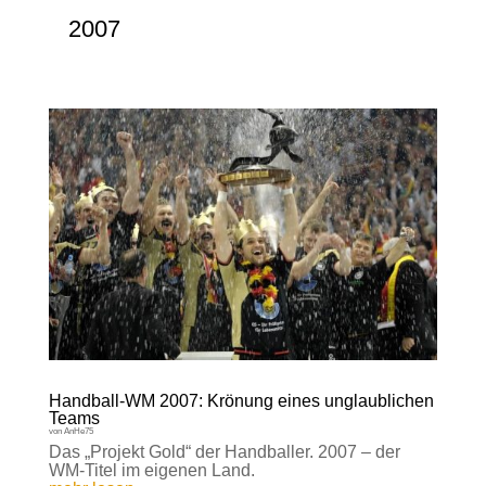
2007
Handball-WM 2007: Krönung eines unglaublichen
Teams
von
AnHe75
Das „Projekt Gold“ der Handballer. 2007 – der
WM-Titel im eigenen Land.