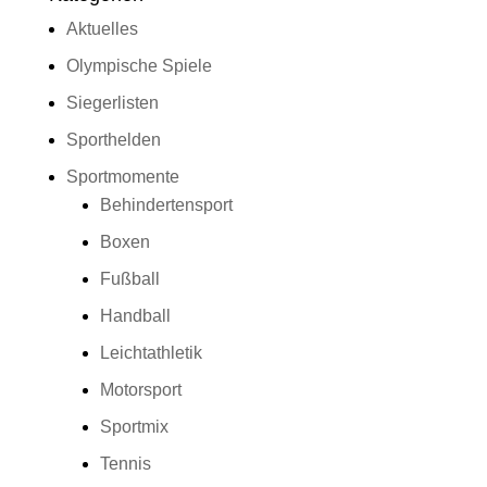
Aktuelles
Olympische Spiele
Siegerlisten
Sporthelden
Sportmomente
Behindertensport
Boxen
Fußball
Handball
Leichtathletik
Motorsport
Sportmix
Tennis