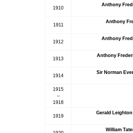
Anthony Frede
1910
Anthony Fre
1911
Anthony Frede
1912
Anthony Frederi
1913
Sir Norman Eve
1914
1915
–
1918
Gerald Leighton
1919
William Tat
1920