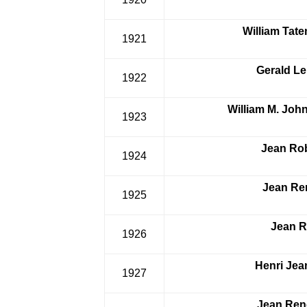
William Tat
1921
Gerald Le
1922
William M. Joh
1923
Jean Rob
1924
Jean Re
1925
Jean R
1926
Henri Jea
1927
Jean Ren