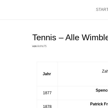
START
Tennis – Alle Wimbl
von
AnHe75
Zah
Jahr
Spence
1877
Patrick F
1878