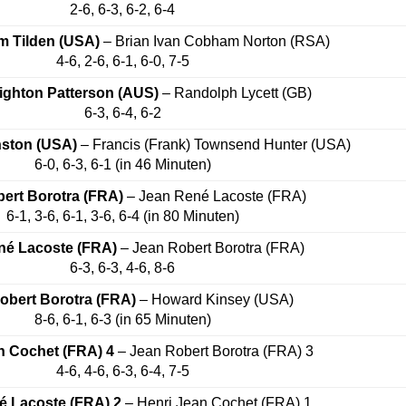
2-6, 6-3, 6-2, 6-4
em Tilden (USA)
– Brian Ivan Cobham Norton (RSA)
4-6, 2-6, 6-1, 6-0, 7-5
ighton Patterson (AUS)
– Randolph Lycett (GB)
6-3, 6-4, 6-2
nston (USA)
– Francis (Frank) Townsend Hunter (USA)
6-0, 6-3, 6-1 (in 46 Minuten)
ert Borotra (FRA)
– Jean René Lacoste (FRA)
6-1, 3-6, 6-1, 3-6, 6-4 (in 80 Minuten)
né Lacoste (FRA)
– Jean Robert Borotra (FRA)
6-3, 6-3, 4-6, 8-6
obert Borotra (FRA)
– Howard Kinsey (USA)
8-6, 6-1, 6-3 (in 65 Minuten)
n Cochet (FRA) 4
– Jean Robert Borotra (FRA) 3
4-6, 4-6, 6-3, 6-4, 7-5
é Lacoste (FRA) 2
– Henri Jean Cochet (FRA) 1