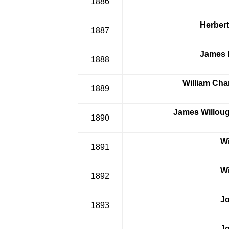
1886
Herbert
1887
James 
1888
William Cha
1889
James Willoug
1890
Wi
1891
Wi
1892
J
1893
J