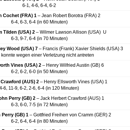
6-1, 4-6, 6-4, 6-2
n Cochet (FRA)
1
– Jean Robert Borotra (FRA) 2
6-4, 6-3, 6-4 (in 60 Minuten)
m Tilden (USA) 2
– Wilmer Lawson Allison (USA) U
6-3, 9-7, 6-4 (in 70 Minuten)
ley Wood (USA) 7
– Francis (Frank) Xavier Shields (USA) 3
 konnte wegen einer Verletzung nicht antreten
orth Vines (USA) 2
– Henry Wilfried Austin (GB) 6
6-2, 6-2, 6-0 (in 50 Minuten)
 Crawford (AUS) 2
– Henry Ellsworth Vines (USA) 1
4-6, 11-9, 6-2, 2-6, 6-4 (in 120 Minuten)
ohn Perry (GB)
2
– Jack Herbert Crawford (AUS) 1
6-3, 6-0, 7-5 (in 72 Minuten)
 Perry (GB)
1
– Gottfried Freiherr von Cramm (GER) 2
6-2, 6-4, 6-4 (in 80 Minuten)