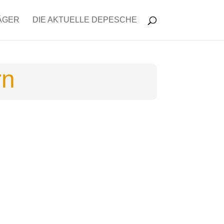
ÄGER
DIE AKTUELLE DEPESCHE
rn