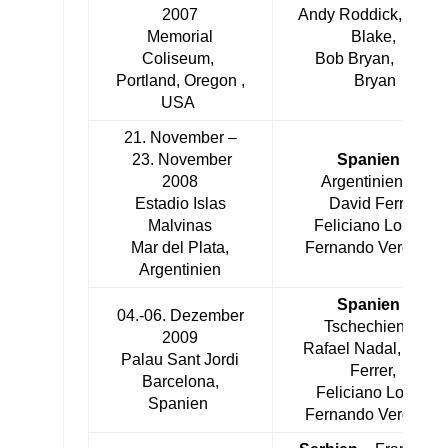
2007
Andy Roddick, Jame
Memorial
Blake,
Coliseum,
Bob Bryan, Mike
Portland, Oregon ,
Bryan
USA
21. November –
23. November
Spanien
–
2008
Argentinien 3:1
Estadio Islas
David Ferrer,
Malvinas
Feliciano Lopez,
Mar del Plata,
Fernando Verdasco
Argentinien
Spanien
–
04.-06. Dezember
Tschechien 5:0
2009
Rafael Nadal, David
Palau Sant Jordi
Ferrer,
Barcelona,
Feliciano Lopez,
Spanien
Fernando Verdasco