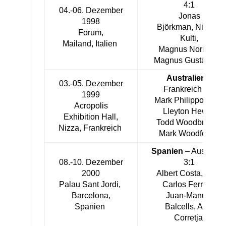
4:1
04.-06. Dezember
Jonas
1998
Björkman, Nicklas
Forum,
Kulti,
Mailand, Italien
Magnus Norman,
Magnus Gustafsson
Australien
–
03.-05. Dezember
Frankreich 3:2
1999
Mark Philippoussis,
Acropolis
Lleyton Hewitt,
Exhibition Hall,
Todd Woodbridge,
Nizza, Frankreich
Mark Woodforde
Spanien
– Australie
08.-10. Dezember
3:1
2000
Albert Costa, Juan
Palau Sant Jordi,
Carlos Ferrero,
Barcelona,
Juan-Manuel
Spanien
Balcells, Alex
Corretja