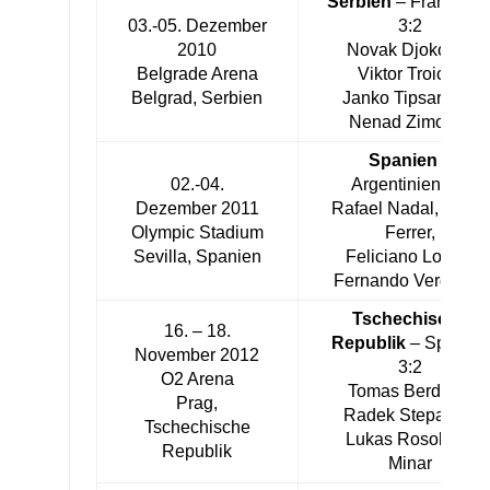
Serbien
– Frankreic
03.-05. Dezember
3:2
2010
Novak Djokovic,
Belgrade Arena
Viktor Troicki,
Belgrad, Serbien
Janko Tipsarevic,
Nenad Zimonjic
Spanien
–
02.-04.
Argentinien 3:1
Dezember 2011
Rafael Nadal, David
Olympic Stadium
Ferrer,
Sevilla, Spanien
Feliciano Lopez,
Fernando Verdasco
Tschechische
16. – 18.
Republik
– Spanien
November 2012
3:2
O2 Arena
Tomas Berdych,
Prag,
Radek Stepanek,
Tschechische
Lukas Rosol, Ivo
Republik
Minar