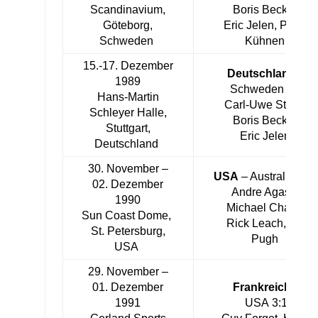
Scandinavium,
Boris Becker,
Göteborg,
Eric Jelen, Patrik
Schweden
Kühnen
15.-17. Dezember
Deutschland
–
1989
Schweden 3:2
Hans-Martin
Carl-Uwe Steeb,
Schleyer Halle,
Boris Becker,
Stuttgart,
Eric Jelen
Deutschland
30. November –
USA
– Australien 3:
02. Dezember
Andre Agassi,
1990
Michael Chang,
Sun Coast Dome,
Rick Leach, Jim
St. Petersburg,
Pugh
USA
29. November –
01. Dezember
Frankreich
–
1991
USA 3:1