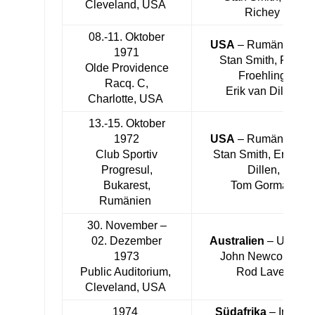
Cleveland, USA
Richey
08.-11. Oktober
USA
– Rumänien 3:
1971
Stan Smith, Frank
Olde Providence
Froehling,
Racq. C,
Erik van Dillen
Charlotte, USA
13.-15. Oktober
1972
USA
– Rumänien 3:
Club Sportiv
Stan Smith, Erik van
Progresul,
Dillen,
Bukarest,
Tom Gorman
Rumänien
30. November –
02. Dezember
Australien
– USA 5:
1973
John Newcombe,
Public Auditorium,
Rod Laver
Cleveland, USA
1974
Südafrika
– Indien