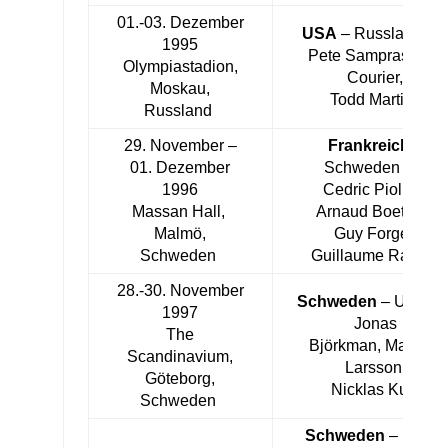
01.-03. Dezember
USA
– Russland 3:
1995
Pete Sampras, Jim
Olympiastadion,
Courier,
Moskau,
Todd Martin
Russland
29. November –
Frankreich
–
01. Dezember
Schweden 3:2
1996
Cedric Pioline,
Massan Hall,
Arnaud Boetsch,
Malmö,
Guy Forget,
Schweden
Guillaume Raoux
28.-30. November
Schweden
– USA 5:
1997
Jonas
The
Björkman, Magnus
Scandinavium,
Larsson,
Göteborg,
Nicklas Kulti
Schweden
Schweden
– Italien