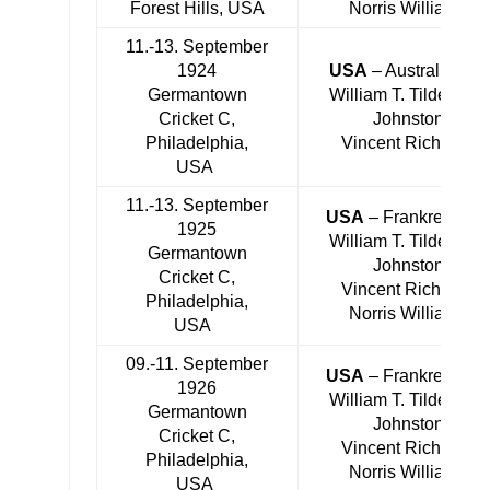
Forest Hills, USA
Norris Williams
11.-13. September
1924
USA
– Australien 5:
Germantown
William T. Tilden, Bil
Cricket C,
Johnston,
Philadelphia,
Vincent Richards
USA
11.-13. September
USA
– Frankreich 5:
1925
William T. Tilden, Bil
Germantown
Johnston,
Cricket C,
Vincent Richards,
Philadelphia,
Norris Williams
USA
09.-11. September
USA
– Frankreich 4:
1926
William T. Tilden, Bil
Germantown
Johnston,
Cricket C,
Vincent Richards,
Philadelphia,
Norris Williams
USA