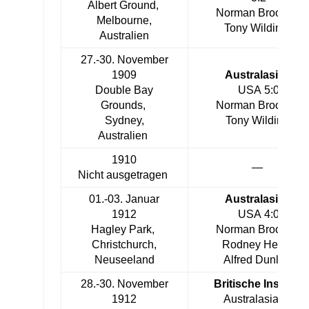
Albert Ground,
Norman Brookes,
Melbourne,
Tony Wilding
Australien
27.-30. November
1909
Australasia
–
Double Bay
USA 5:0
Grounds,
Norman Brookes,
Sydney,
Tony Wilding
Australien
1910
—
Nicht ausgetragen
01.-03. Januar
Australasia
–
1912
USA 4:0
Hagley Park,
Norman Brookes,
Christchurch,
Rodney Heath,
Neuseeland
Alfred Dunlop
28.-30. November
Britische Inseln
–
1912
Australasia 3:2