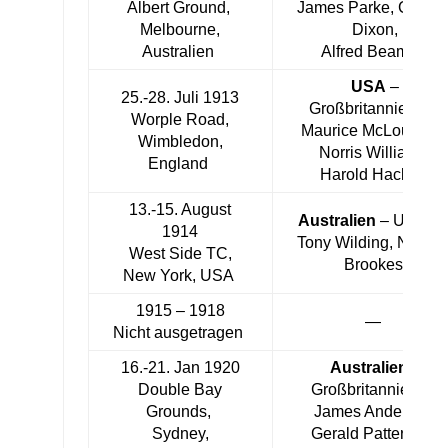
Albert Ground,
James Parke, Charle
Melbourne,
Dixon,
Australien
Alfred Beamish
USA
–
25.-28. Juli 1913
Großbritannien 3:2
Worple Road,
Maurice McLoughlin
Wimbledon,
Norris Williams,
England
Harold Hackett
13.-15. August
Australien
– USA 3:
1914
Tony Wilding, Norma
West Side TC,
Brookes
New York, USA
1915 – 1918
—
Nicht ausgetragen
16.-21. Jan 1920
Australien
–
Double Bay
Großbritannien 4:1
Grounds,
James Anderson,
Sydney,
Gerald Patterson,