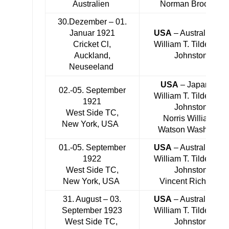
Australien
Norman Brookes
30.Dezember – 01.
Januar 1921
USA
– Australien 5:
Cricket Cl,
William T. Tilden, Bil
Auckland,
Johnston
Neuseeland
USA
– Japan 5:0
02.-05. September
William T. Tilden, Bil
1921
Johnston,
West Side TC,
Norris Williams,
New York, USA
Watson Washburn
01.-05. September
USA
– Australien 4:
1922
William T. Tilden, Bil
West Side TC,
Johnston,
New York, USA
Vincent Richards
31. August – 03.
USA
– Australien 4:
September 1923
William T. Tilden, Bil
West Side TC,
Johnston,