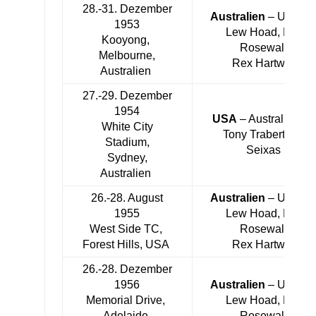
28.-31. Dezember
Australien
– USA 3:
1953
Lew Hoad, Ken
Kooyong,
Rosewall,
Melbourne,
Rex Hartwig
Australien
27.-29. Dezember
1954
USA
– Australien 3:
White City
Tony Trabert, Vic
Stadium,
Seixas
Sydney,
Australien
26.-28. August
Australien
– USA 5:
1955
Lew Hoad, Ken
West Side TC,
Rosewall,
Forest Hills, USA
Rex Hartwig
26.-28. Dezember
1956
Australien
– USA 5:
Memorial Drive,
Lew Hoad, Ken
Adelaide,
Rosewall