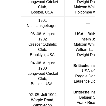
Longwood Cricket
Dwight Davis,
Club,
Malcom Whitman,
Boston, USA
Holcombe Ward
1901
—
Nicht ausgetragen
06.-08. August
USA
– Britische
1902
Inseln 3:2
Crescent Athletic
Malcom Whitman,
Club,
William Larned,
Brooklyn, USA
Dwight Davis
04.-08. August
Britische Inseln
–
1903
USA 4:1
Longwood Cricket
Reggie Doherty,
Club,
Laurence Doherty
Boston, USA
Britische Inseln
–
02.-05. Juli 1904
Belgien 5:0
Worple Road,
Frank Riseley,
Wimbledon,