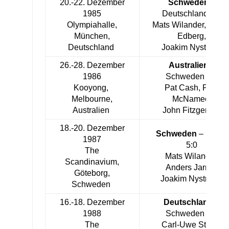
20.-22. Dezember
Schweden
–
1985
Deutschland 3:2
Olympiahalle,
Mats Wilander, Stefa
München,
Edberg,
Deutschland
Joakim Nyström
26.-28. Dezember
Australien
–
1986
Schweden 3:2
Kooyong,
Pat Cash, Paul
Melbourne,
McNamee,
Australien
John Fitzgerald
18.-20. Dezember
Schweden
– Indien
1987
5:0
The
Mats Wilander,
Scandinavium,
Anders Jarryd,
Göteborg,
Joakim Nyström
Schweden
16.-18. Dezember
Deutschland
–
1988
Schweden 4:1
The
Carl-Uwe Steeb,