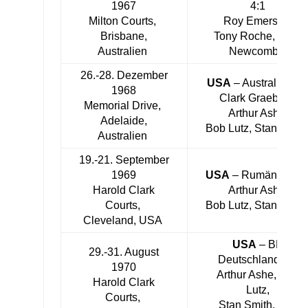
1967
4:1
Milton Courts,
Roy Emerson,
Brisbane,
Tony Roche, John
Australien
Newcombe
26.-28. Dezember
USA
– Australien 4:
1968
Clark Graebner,
Memorial Drive,
Arthur Ashe,
Adelaide,
Bob Lutz, Stan Smit
Australien
19.-21. September
1969
USA
– Rumänien 5:
Harold Clark
Arthur Ashe,
Courts,
Bob Lutz, Stan Smit
Cleveland, USA
USA
– BR
29.-31. August
Deutschland 5:0
1970
Arthur Ashe, Bob
Harold Clark
Lutz,
Courts,
Stan Smith, Cliff