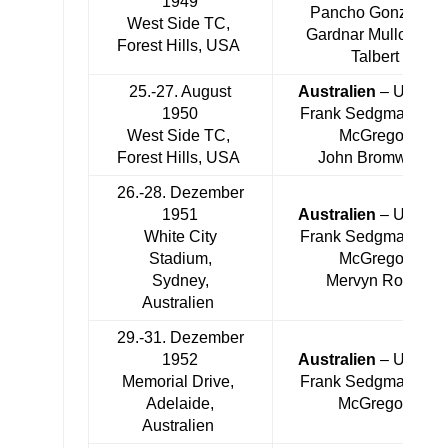
1949
Pancho Gonzales,
West Side TC,
Gardnar Mulloy, Bill
Forest Hills, USA
Talbert
25.-27. August
Australien
– USA 4:
1950
Frank Sedgman, Ke
West Side TC,
McGregor,
Forest Hills, USA
John Bromwich
26.-28. Dezember
1951
Australien
– USA 3:
White City
Frank Sedgman, Ke
Stadium,
McGregor,
Sydney,
Mervyn Rose
Australien
29.-31. Dezember
1952
Australien
– USA 3:
Memorial Drive,
Frank Sedgman, Ke
Adelaide,
McGregor
Australien