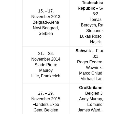
Tschechische
Republik
– Serbien
15. – 17.
3:2
November 2013
Tomas
Belgrad-Arena
Berdych, Radek
Novi Beograd,
Stepanek,
Serbien
Lukas Rosol, Jan
Hajek
Schweiz
– Frankreic
21. – 23.
3:1
November 2014
Roger Federer, Stan
Stade Pierre
Wawrinka,
Mauroy
Marco Chiudinelli,
Lille, Frankreich
Michael Lammer
Großbritannien
–
27. – 29.
Belgien 3:1
November 2015
Andy Murray, Kyle
Flanders Expo
Edmund,
Gent, Belgien
James Ward, Jamie