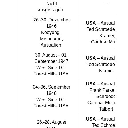
Nicht
—
ausgetragen
26.-30. Dezember
USA
– Australien 5:
1946
Ted Schroeder, Jack
Kooyong,
Kramer,
Melbourne,
Gardnar Mulloy
Australien
30. August – 01.
USA
– Australien 4:
September 1947
Ted Schroeder, Jack
West Side TC,
Kramer
Forest Hills, USA
USA
– Australien 5:
04.-06. September
Frank Parker, Ted
1948
Schroeder,
West Side TC,
Gardnar Mulloy, Bill
Forest Hills, USA
Talbert
USA
– Australien 4:
26.-28. August
Ted Schroeder,