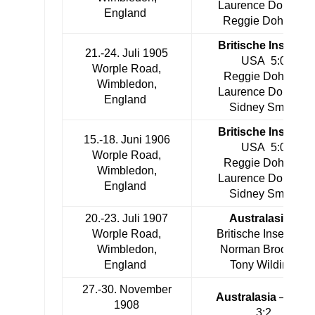
Laurence Doherty,
England
Reggie Doherty
Britische Inseln
–
21.-24. Juli 1905
USA 5:0
Worple Road,
Reggie Doherty,
Wimbledon,
Laurence Doherty,
England
Sidney Smith
Britische Inseln
–
15.-18. Juni 1906
USA 5:0
Worple Road,
Reggie Doherty,
Wimbledon,
Laurence Doherty,
England
Sidney Smith
20.-23. Juli 1907
Australasia
–
Worple Road,
Britische Inseln 3:2
Wimbledon,
Norman Brookes,
England
Tony Wilding
27.-30. November
Australasia
– USA
1908
3:2