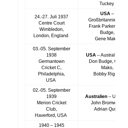
Tuckey
USA
–
24.-27. Juli 1937
Großbritannien 4:1
Centre Court
Frank Parker, Don
Wimbledon,
Budge,
London, England
Gene Mako
03.-05. September
1938
USA
– Australien 3:
Germantown
Don Budge, Gene
Cricket C,
Mako,
Philadelphia,
Bobby Riggs
USA
02.-05. September
1939
Australien
– USA 3:
Merion Cricket
John Bromwich,
Club,
Adrian Quist
Haverford, USA
1940 – 1945