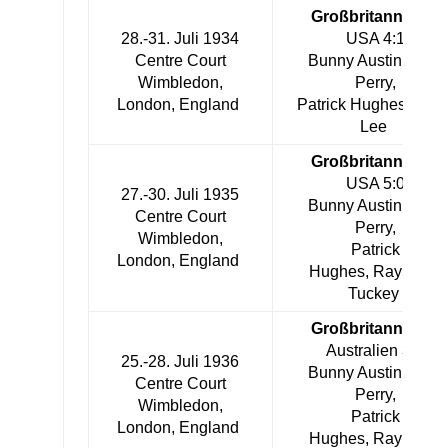
Großbritannien
–
28.-31. Juli 1934
USA 4:1
Centre Court
Bunny Austin, Fred
Wimbledon,
Perry,
London, England
Patrick Hughes, Harr
Lee
Großbritannien
–
USA 5:0
27.-30. Juli 1935
Bunny Austin, Fred
Centre Court
Perry,
Wimbledon,
Patrick
London, England
Hughes, Raymond
Tuckey
Großbritannien
–
Australien 3:2
25.-28. Juli 1936
Bunny Austin, Fred
Centre Court
Perry,
Wimbledon,
Patrick
London, England
Hughes, Raymond