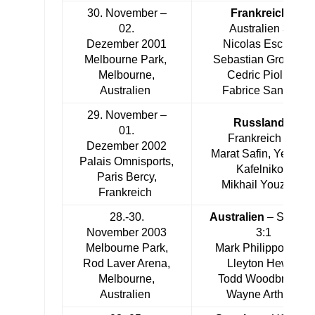
30. November –
Frankreich
–
02.
Australien 3:2
Dezember 2001
Nicolas Escude,
Melbourne Park,
Sebastian Grosjean,
Melbourne,
Cedric Pioline,
Australien
Fabrice Santoro
29. November –
Russland
–
01.
Frankreich 3:2
Dezember 2002
Marat Safin, Yevgen
Palais Omnisports,
Kafelnikov,
Paris Bercy,
Mikhail Youzhny
Frankreich
28.-30.
Australien
– Spanie
November 2003
3:1
Melbourne Park,
Mark Philippoussis,
Rod Laver Arena,
Lleyton Hewitt,
Melbourne,
Todd Woodbridge,
Australien
Wayne Arthurs