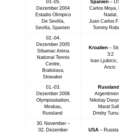
03.-05.
Spanien
– USA 3:2
Dezember 2004
Carlos Moya, Rafael
Estadio Olimpico
Nadal,
De Sevilla,
Juan Carlos Ferrero
Sevilla, Spanien
Tommy Robredo
02.-04.
Dezember 2005
Kroatien
– Slowake
Sibamac Arena
3:2
National Tennis
Ivan Ljubicic, Mario
Centre,
Ancic
Bratislava,
Slowakei
01.-03.
Russland
–
Dezember 2006
Argentinien 3:2
Olympiastadion,
Nikolay Davydenko,
Moskau,
Marat Safin,
Russland
Dmitry Tursunov
30. November –
02. Dezember
USA
– Russland 4: