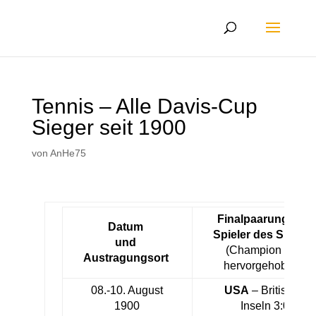
Tennis – Alle Davis-Cup
Sieger seit 1900
von
AnHe75
Finalpaarung und
Datum
Spieler des Sieger
und
(Champion Fett
Austragungsort
hervorgehoben)
08.-10. August
USA
– Britische
1900
Inseln 3:0