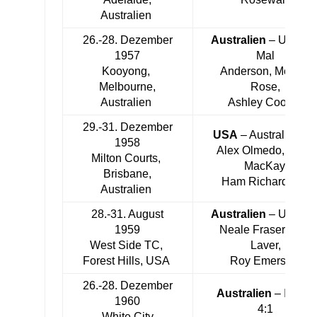
Australien
26.-28. Dezember
Australien
– USA 3:
1957
Mal
Kooyong,
Anderson, Mervyn
Melbourne,
Rose,
Australien
Ashley Cooper
29.-31. Dezember
USA
– Australien 3:
1958
Alex Olmedo, Barry
Milton Courts,
MacKay,
Brisbane,
Ham Richardson
Australien
28.-31. August
Australien
– USA 3:
1959
Neale Fraser, Rod
West Side TC,
Laver,
Forest Hills, USA
Roy Emerson
26.-28. Dezember
Australien
– Italien
1960
4:1
White City