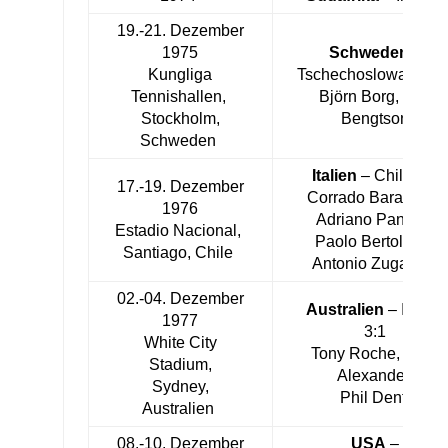
19.-21. Dezember
1975
Schweden
–
Kungliga
Tschechoslowakei 3:
Tennishallen,
Björn Borg, Ove
Stockholm,
Bengtson
Schweden
Italien
– Chile 4:1
17.-19. Dezember
Corrado Barazzutti,
1976
Adriano Panatta,
Estadio Nacional,
Paolo Bertolucci,
Santiago, Chile
Antonio Zugarelli
02.-04. Dezember
Australien
– Italien
1977
3:1
White City
Tony Roche, John
Stadium,
Alexander,
Sydney,
Phil Dent
Australien
08.-10. Dezember
USA
–