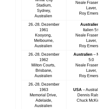
Neale Fraser, Rod
Stadium,
Laver,
Sydney,
Roy Emerson
Australien
26.-28. Dezember
Australien
–
1961
Italien 5:0
Kooyong,
Neale Fraser, Rod
Melbourne,
Laver,
Australien
Roy Emerson
26.-28. Dezember
Australien
– Mexic
1962
5:0
Milton Courts,
Neale Fraser, Rod
Brisbane,
Laver,
Australien
Roy Emerson
26.-28. Dezember
1963
USA
– Australien 3:
Memorial Drive,
Dennis Ralston,
Adelaide,
Chuck McKinley
Australien