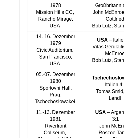
1978
Großbritannien 4:1
Mission Hills CC,
John McEnroe, Bria
Rancho Mirage,
Gottfried,
USA
Bob Lutz, Stan Smit
14.-16. Dezember
USA
– Italien 5:0
1979
Vitas Gerulaitis, Joh
Civic Auditorium,
McEnroe,
San Francisco,
Bob Lutz, Stan Smit
USA
05.-07. Dezember
Tschechoslowakei
1980
Italien 4:1
Sportovni Hall,
Tomas Smid, Ivan
Prag,
Lendl
Tschechoslowakei
11.-13. Dezember
USA
– Argentinien
1981
3:1
Riverfront
John McEnroe,
Coliseum,
Roscoe Tanner,