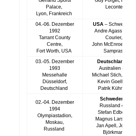
Gerland Sports
Guy Forget, Henri
Palace,
Leconte
Lyon, Frankreich
04.-06. Dezember
USA
– Schweiz 3:1
1992
Andre Agassi, Jim
Tarrant County
Courier,
Centre,
John McEnroe, Pete
Fort Worth, USA
Sampras
03.-05. Dezember
Deutschland
–
1993
Australien 4:1
Messehalle
Michael Stich, Marc-
Düsseldorf,
Kevin Goellner,
Deutschland
Patrik Kühnen
Schweden
–
02.-04. Dezember
Russland 4:1
1994
Stefan Edberg,
Olympiastadion,
Magnus Larsson,
Moskau,
Jan Apell, Jonas
Russland
Björkman