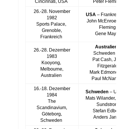
Cincinnati, USA
Peter Fleming
26.-28. November
USA
– Frankreich 4:
1982
John McEnroe, Pete
Sports Palace,
Fleming,
Grenoble,
Gene Mayer
Frankreich
Australien
–
26.-28. Dezember
Schweden 3:2
1983
Pat Cash, John
Kooyong,
Fitzgerald,
Melbourne,
Mark Edmondson,
Australien
Paul McNamee
16.-18. Dezember
Schweden
– USA 4:
1984
Mats Wilander, Henri
The
Sundstrom,
Scandinavium,
Stefan Edberg,
Göteborg,
Anders Jarryd
Schweden