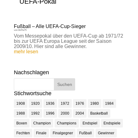
UEFA-Pokal
Fußball – Alle UEFA-Cup-Sieger
von
AnHe75
Vom Messepokal über den UEFA-Cup ab 1971/72
bis zur UEFA Europa League seit der Saison
2009/10. Hier sind alle Gewinner.
mehr lesen
Nachschlagen
Stichwortsuche
1908
1920
1936
1972
1976
1980
1984
1988
1992
1996
2000
2004
Basketball
Boxen
Champion
Champions
Endspiel
Endspiele
Fechten
Finale
Finalgegner
Fußball
Gewinner