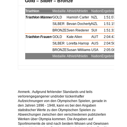
Gold – Silber – Bronze
Triathlon
Medaille
Athlet/Athletin
Nation
Ergebnis
Triathlon Männer
GOLD
Hamish Carter
NZL
1:51:07
Triathlon Männer
SILBER
Bevan Docherty
NZL
1:51:15
Triathlon Männer
BRONZE
Sven Riederer
SUI
1:51:33
Triathlon Frauen
GOLD
Kate Allen
AUT
2:04:43
Triathlon Frauen
SILBER
Loretta Harrop
AUS
2:04:50
Triathlon Frauen
BRONZE
Susan Williams
USA
2:05:08
Medaille
Athlet/Athletin
Nation
Ergebnis
Anmerk.: Aufgrund fehlender Standards und teils
verlorengegangener und/oder lückenhafter
Aufzeichnungen von den Olympischen Spielen, gerade in
den Jahren 1896 - 1948, kann es bei den Angaben
statistischer Werte zu den Olympischen Spielen zu
Abweichungen zwischen den verschiedenen publizierten
Werken über Olympia kommen. Die Angaben auf
Sportmomente.de sind nach bestem Wissen und Gewissen