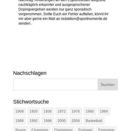
Nachtrag: Änderungen an den Ergebnislisten aufgrund
nachträglich erkannter und ausgesprochener
Dopingvergehen werden nur ganz sporadisch
vorgenommen. Sollte Euch ein Fehler auffallen, könnt ihr
mir aber gerne ein Mail an redaktion@sportmomente.de
senden.
Nachschlagen
Stichwortsuche
1908
1920
1936
1972
1976
1980
1984
1988
1992
1996
2000
2004
Basketball
Boxen
Champion
Champions
Endspiel
Endspiele