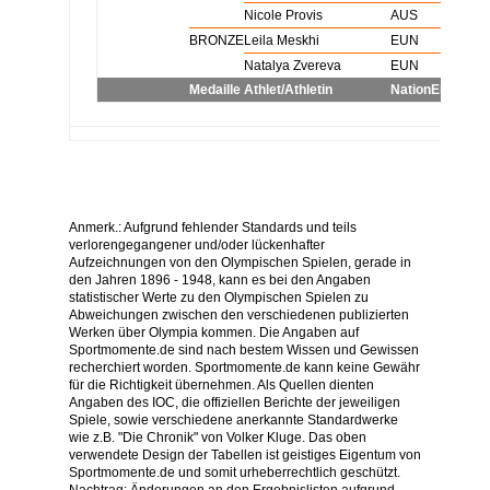
Damen Doppel
BRONZE
Nicole Provis
AUS
Damen Doppel
BRONZE
Leila Meskhi
EUN
Damen Doppel
BRONZE
Natalya Zvereva
EUN
Medaille
Athlet/Athletin
Nation
Ergebnis
Anmerk.: Aufgrund fehlender Standards und teils
verlorengegangener und/oder lückenhafter
Aufzeichnungen von den Olympischen Spielen, gerade in
den Jahren 1896 - 1948, kann es bei den Angaben
statistischer Werte zu den Olympischen Spielen zu
Abweichungen zwischen den verschiedenen publizierten
Werken über Olympia kommen. Die Angaben auf
Sportmomente.de sind nach bestem Wissen und Gewissen
recherchiert worden. Sportmomente.de kann keine Gewähr
für die Richtigkeit übernehmen. Als Quellen dienten
Angaben des IOC, die offiziellen Berichte der jeweiligen
Spiele, sowie verschiedene anerkannte Standardwerke
wie z.B. "Die Chronik" von Volker Kluge. Das oben
verwendete Design der Tabellen ist geistiges Eigentum von
Sportmomente.de und somit urheberrechtlich geschützt.