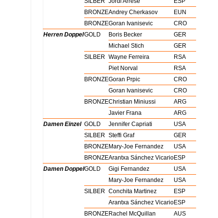
Herren Einzel
SILBER
Jordi Arrese
ESP
Herren Einzel
BRONZE
Andrey Cherkasov
EUN
Herren Einzel
BRONZE
Goran Ivanisevic
CRO
Herren Doppel
GOLD
Boris Becker
GER
Herren Doppel
GOLD
Michael Stich
GER
Herren Doppel
SILBER
Wayne Ferreira
RSA
Herren Doppel
SILBER
Piet Norval
RSA
Herren Doppel
BRONZE
Goran Prpic
CRO
Herren Doppel
BRONZE
Goran Ivanisevic
CRO
Herren Doppel
BRONZE
Christian Miniussi
ARG
Herren Doppel
BRONZE
Javier Frana
ARG
Damen Einzel
GOLD
Jennifer Capriati
USA
Damen Einzel
SILBER
Steffi Graf
GER
Damen Einzel
BRONZE
Mary-Joe Fernandez
USA
Damen Einzel
BRONZE
Arantxa Sánchez Vicario
ESP
Damen Doppel
GOLD
Gigi Fernandez
USA
Damen Doppel
GOLD
Mary-Joe Fernandez
USA
Damen Doppel
SILBER
Conchita Martinez
ESP
Damen Doppel
SILBER
Arantxa Sánchez Vicario
ESP
Damen Doppel
BRONZE
Rachel McQuillan
AUS