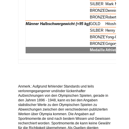
Männer Halbschwergewicht (95 kg)
SILBER
Mark Meiling
Männer Halbschwergewicht (95 kg)
BRONZE
DennisStewar
Männer Halbschwergewicht (95 kg)
BRONZE
Robert van de
Männer Halbschwergewicht (+95 kg)
GOLD
Hitoshi Saito
Männer Halbschwergewicht (+95 kg)
SILBER
Henry Stöhr
Männer Halbschwergewicht (+95 kg)
BRONZE
Yong-Chul Ch
Männer Halbschwergewicht (+95 kg)
BRONZE
Grigory Veric
Medaille
Athlet/Athleti
Anmerk.: Aufgrund fehlender Standards und teils
verlorengegangener und/oder lückenhafter
Aufzeichnungen von den Olympischen Spielen, gerade in
den Jahren 1896 - 1948, kann es bei den Angaben
statistischer Werte zu den Olympischen Spielen zu
Abweichungen zwischen den verschiedenen publizierten
Werken über Olympia kommen. Die Angaben auf
Sportmomente.de sind nach bestem Wissen und Gewissen
recherchiert worden. Sportmomente.de kann keine Gewähr
für die Richtigkeit übernehmen. Als Quellen dienten