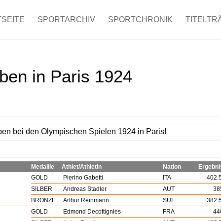
SEITE
SPORTARCHIV
SPORTCHRONIK
TITELTR
ben in Paris 1924
en bei den Olympischen Spielen 1924 in Paris!
Medaille
Athlet/Athletin
Nation
Ergebni
GOLD
Pierino Gabetti
ITA
402.
SILBER
Andreas Stadler
AUT
38
BRONZE
Arthur Reinmann
SUI
382.
GOLD
Edmond Decottignies
FRA
44