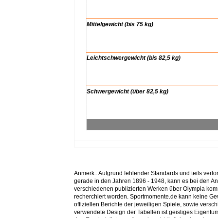
xx
xx
Mittelgewicht (bis 75 kg)
xx
xx
Leichtschwergewicht (bis 82,5 kg)
xx
xx
Schwergewicht (über 82,5 kg)
xx
xx
Anmerk.: Aufgrund fehlender Standards und teils ver
gerade in den Jahren 1896 - 1948, kann es bei den A
verschiedenen publizierten Werken über Olympia ko
recherchiert worden. Sportmomente.de kann keine Gew
offiziellen Berichte der jeweiligen Spiele, sowie ver
verwendete Design der Tabellen ist geistiges Eigent