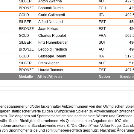
SILBER
Anton Zwerina
AUT
427.
BRONZE
Bohumil Durdis
TCH
42
GOLD
Carlo Galimberti
ITA
492.
SILBER
Alfred Neuland
EST
45
BRONZE
Jaan Kikkas
EST
45
GOLD
Charles Rigoulot
FRA
502.
SILBER
Fritz Hünenberger
SUI
49
BRONZE
Leopold Friedrich
AUT
49
GOLD
Giuseppe Tonani
ITA
517.
SILBER
Franz Aigner
AUT
51
BRONZE
Harald Tammer
EST
497.
Medaille
Athlet/Athletin
Nation
Ergebni
lorengegangener und/oder lückenhafter Aufzeichnungen von den Olympischen Spiel
ngaben statistischer Werte zu den Olympischen Spielen zu Abweichungen zwische
mmen. Die Angaben auf Sportmomente.de sind nach bestem Wissen und Gewissen
ähr für die Richtigkeit übernehmen. Als Quellen dienten Angaben des IOC, die
schiedene anerkannte Standardwerke wie z.B. "Die Chronik" von Volker Kluge. Das o
um von Sportmomente.de und somit urheberrechtlich geschützt. Nachtrag: Änderung