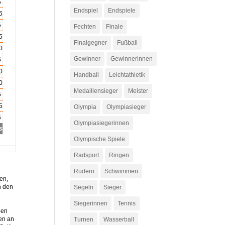
5
Endspiel
Endspiele
5
5
Fechten
Finale
5
Finalgegner
Fußball
0
Gewinner
Gewinnerinnen
5
0
Handball
Leichtathletik
0
Medaillensieger
Meister
5
5
Olympia
Olympiasieger
5
Olympiasiegerinnen
s
Olympische Spiele
Radsport
Ringen
Rudern
Schwimmen
en,
n den
Segeln
Sieger
Siegerinnen
Tennis
ben
en an
Turnen
Wasserball