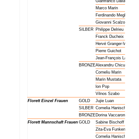
Säbel Mannschaft Männer
GOLD
Gianfranco Dalla Barba
Säbel Mannschaft Männer
GOLD
Marco Marin
Säbel Mannschaft Männer
GOLD
Ferdinando Meglio
Säbel Mannschaft Männer
GOLD
Giovanni Scalzo
Säbel Mannschaft Männer
SILBER
Philippe Delrieu
Säbel Mannschaft Männer
SILBER
Franck Ducheix
Säbel Mannschaft Männer
SILBER
Hervé Granger-Veyron
Säbel Mannschaft Männer
SILBER
Pierre Guichot
Säbel Mannschaft Männer
SILBER
Jean-François Lamour
Säbel Mannschaft Männer
BRONZE
Alexandru Chiculita
Säbel Mannschaft Männer
BRONZE
Corneliu Marin
Säbel Mannschaft Männer
BRONZE
Marin Mustata
Säbel Mannschaft Männer
BRONZE
lon Pop
Säbel Mannschaft Männer
BRONZE
Vilnos Szabo
Florett Einzel Frauen
GOLD
Jujie Luan
Florett Einzel Frauen
SILBER
Cornelia Hanisch
Florett Einzel Frauen
BRONZE
Dorina Vaccaroni
Florett Mannschaft Frauen
GOLD
Sabine Bischoff
Florett Mannschaft Frauen
GOLD
Zita-Eva Funkenhauser
Florett Mannschaft Frauen
GOLD
Cornelia Hanisch