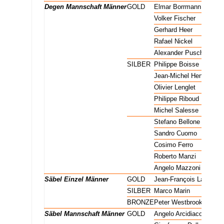
Degen Mannschaft Männer
GOLD
Elmar Borrmann
Degen Mannschaft Männer
GOLD
Volker Fischer
Degen Mannschaft Männer
GOLD
Gerhard Heer
Degen Mannschaft Männer
GOLD
Rafael Nickel
Degen Mannschaft Männer
GOLD
Alexander Pusch
Degen Mannschaft Männer
SILBER
Philippe Boisse
Degen Mannschaft Männer
SILBER
Jean-Michel Henry
Degen Mannschaft Männer
SILBER
Olivier Lenglet
Degen Mannschaft Männer
SILBER
Philippe Riboud
Degen Mannschaft Männer
SILBER
Michel Salesse
Degen Mannschaft Männer
BRONZE
Stefano Bellone
Degen Mannschaft Männer
BRONZE
Sandro Cuomo
Degen Mannschaft Männer
BRONZE
Cosimo Ferro
Degen Mannschaft Männer
BRONZE
Roberto Manzi
Degen Mannschaft Männer
BRONZE
Angelo Mazzoni
Säbel Einzel Männer
GOLD
Jean-François Lamour
Säbel Einzel Männer
SILBER
Marco Marin
Säbel Einzel Männer
BRONZE
Peter Westbrook
Säbel Mannschaft Männer
GOLD
Angelo Arcidiacomo