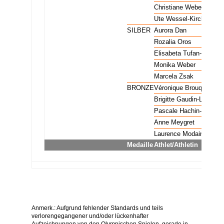
Florett Mannschaft Frauen
GOLD
Christiane Weber
Florett Mannschaft Frauen
GOLD
Ute Wessel-Kirchels
Florett Mannschaft Frauen
SILBER
Aurora Dan
Florett Mannschaft Frauen
SILBER
Rozalia Oros
Florett Mannschaft Frauen
SILBER
Elisabeta Tufan-Guzga
Florett Mannschaft Frauen
SILBER
Monika Weber
Florett Mannschaft Frauen
SILBER
Marcela Zsak
Florett Mannschaft Frauen
BRONZE
Véronique Brouquier
Florett Mannschaft Frauen
BRONZE
Brigitte Gaudin-Latrille
Florett Mannschaft Frauen
BRONZE
Pascale Hachin-Trinque
Florett Mannschaft Frauen
BRONZE
Anne Meygret
Florett Mannschaft Frauen
BRONZE
Laurence Modaine
Medaille
Athlet/Athletin
Anmerk.: Aufgrund fehlender Standards und teils
verlorengegangener und/oder lückenhafter