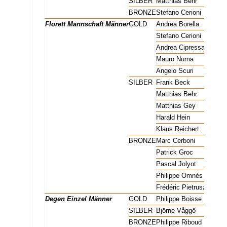
Florett Einzel Männer
SILBER
Matthias Behr
Florett Einzel Männer
BRONZE
Stefano Cerioni
Florett Mannschaft Männer
GOLD
Andrea Borella
Florett Mannschaft Männer
GOLD
Stefano Cerioni
Florett Mannschaft Männer
GOLD
Andrea Cipressa
Florett Mannschaft Männer
GOLD
Mauro Numa
Florett Mannschaft Männer
GOLD
Angelo Scuri
Florett Mannschaft Männer
SILBER
Frank Beck
Florett Mannschaft Männer
SILBER
Matthias Behr
Florett Mannschaft Männer
SILBER
Matthias Gey
Florett Mannschaft Männer
SILBER
Harald Hein
Florett Mannschaft Männer
SILBER
Klaus Reichert
Florett Mannschaft Männer
BRONZE
Marc Cerboni
Florett Mannschaft Männer
BRONZE
Patrick Groc
Florett Mannschaft Männer
BRONZE
Pascal Jolyot
Florett Mannschaft Männer
BRONZE
Philippe Omnès
Florett Mannschaft Männer
BRONZE
Frédéric Pietruszka
Degen Einzel Männer
GOLD
Philippe Boisse
Degen Einzel Männer
SILBER
Björne Våggö
Degen Einzel Männer
BRONZE
Philippe Riboud