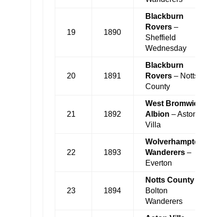
Blackburn
Rovers
–
19
1890
Sheffield
Wednesday
Blackburn
20
1891
Rovers
– Notts
County
West Bromwich
21
1892
Albion
– Aston
Villa
Wolverhampton
22
1893
Wanderers
–
Everton
Notts County
–
23
1894
Bolton
Wanderers