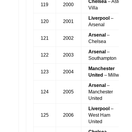
Chelsea
– Aston
119
2000
Villa
Liverpool
–
120
2001
Arsenal
Arsenal
–
121
2002
Chelsea
Arsenal
–
122
2003
Southampton
Manchester
123
2004
United
– Millwall
Arsenal
–
124
2005
Manchester
United
Liverpool
–
125
2006
West Ham
United
Chelsea
–