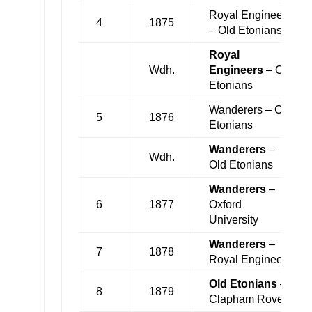
Royal Engineers
4
1875
– Old Etonians
Royal
Wdh.
Engineers
– Old
Etonians
Wanderers – Old
5
1876
Etonians
Wanderers
–
Wdh.
Old Etonians
Wanderers
–
6
1877
Oxford
University
Wanderers
–
7
1878
Royal Engineers
Old Etonians
–
8
1879
Clapham Rovers