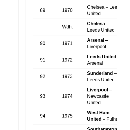
Chelsea – Leeds
89
1970
United
Chelesa
–
Wdh.
Leeds United
Arsenal
–
90
1971
Liverpool
Leeds United
–
91
1972
Arsenal
Sunderland
–
92
1973
Leeds United
Liverpool
–
93
1974
Newcastle
United
West Ham
94
1975
United
– Fulham
Southampton
–