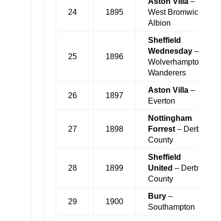
Aston Villa
–
24
1895
West Bromwich
Albion
Sheffield
Wednesday
–
25
1896
Wolverhampton
Wanderers
Aston Villa
–
26
1897
Everton
Nottingham
27
1898
Forrest
– Derby
County
Sheffield
28
1899
United
– Derby
County
Bury
–
29
1900
Southampton