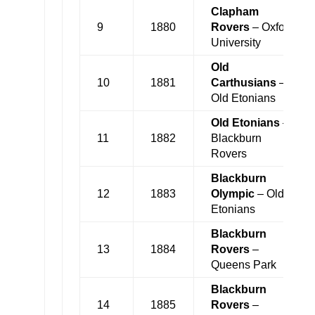
Clapham
9
1880
Rovers
– Oxford
University
Old
10
1881
Carthusians
–
Old Etonians
Old Etonians
–
11
1882
Blackburn
Rovers
Blackburn
12
1883
Olympic
– Old
Etonians
Blackburn
13
1884
Rovers
–
Queens Park
Blackburn
14
1885
Rovers
–