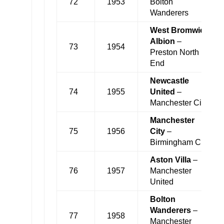
72
1953
Bolton
Wanderers
West Bromwich
Albion
–
73
1954
Preston North
End
Newcastle
74
1955
United
–
Manchester City
Manchester
75
1956
City
–
Birmingham City
Aston Villa
–
76
1957
Manchester
United
Bolton
Wanderers
–
77
1958
Manchester