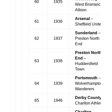
60
1935
West Bromwich
Albion
Arsenal
–
61
1936
Sheffield United
Sunderland
–
62
1937
Preston North
End
Preston North
End
–
63
1938
Huddersfield
Town
Portsmouth
–
64
1939
Wolverhampton
Wanderers
Derby County
–
65
1946
Charlton Athletic
Charlton