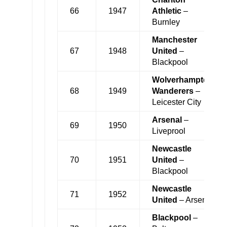
66
1947
Athletic
–
Burnley
Manchester
67
1948
United
–
Blackpool
Wolverhampton
68
1949
Wanderers
–
Leicester City
Arsenal
–
69
1950
Liveprool
Newcastle
70
1951
United
–
Blackpool
Newcastle
71
1952
United
– Arsenal
Blackpool
–