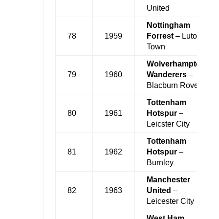
United
Nottingham
78
1959
Forrest
– Luton
Town
Wolverhampton
79
1960
Wanderers
–
Blacburn Rovers
Tottenham
80
1961
Hotspur
–
Leicster City
Tottenham
81
1962
Hotspur
–
Burnley
Manchester
82
1963
United
–
Leicester City
West Ham