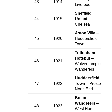
43
1914
Liverpool
Sheffield
44
1915
United
–
Chelsea
Aston Villa
–
45
1920
Huddersfield
Town
Tottenham
Hotspur
–
46
1921
Wolverhampton
Wanderers
Huddersfield
47
1922
Town
– Preston
North End
Bolton
Wanderers
–
48
1923
West Ham