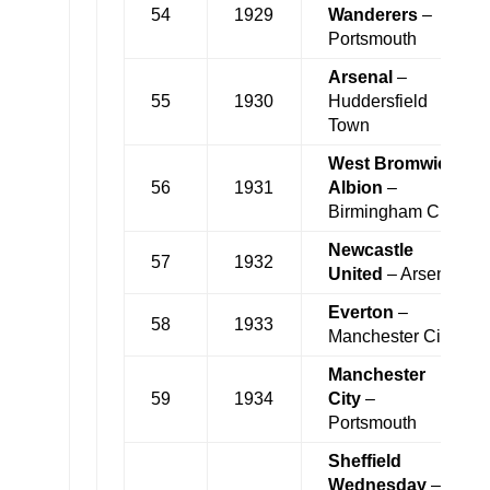
54
1929
Wanderers
–
Portsmouth
Arsenal
–
55
1930
Huddersfield
Town
West Bromwich
56
1931
Albion
–
Birmingham City
Newcastle
57
1932
United
– Arsenal
Everton
–
58
1933
Manchester City
Manchester
59
1934
City
–
Portsmouth
Sheffield
Wednesday
–