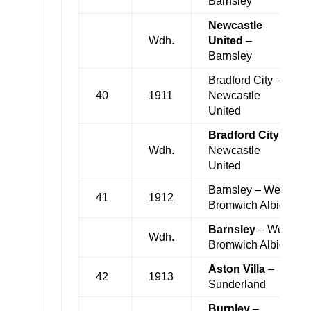
Barnsley
Newcastle
Wdh.
United
–
Barnsley
Bradford City –
40
1911
Newcastle
United
Bradford City
–
Wdh.
Newcastle
United
Barnsley – West
41
1912
Bromwich Albion
Barnsley
– West
Wdh.
Bromwich Albion
Aston Villa
–
42
1913
Sunderland
Burnley
–