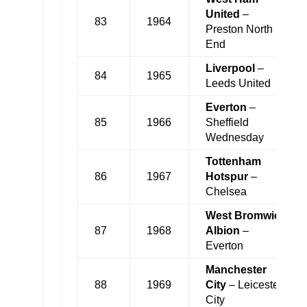
United
–
83
1964
Preston North
End
Liverpool
–
84
1965
Leeds United
Everton
–
85
1966
Sheffield
Wednesday
Tottenham
86
1967
Hotspur
–
Chelsea
West Bromwich
87
1968
Albion
–
Everton
Manchester
88
1969
City
– Leicester
City