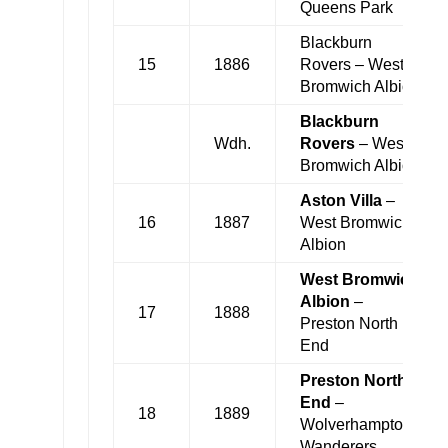
Queens Park
Blackburn
15
1886
Rovers – West
Bromwich Albion
Blackburn
Wdh.
Rovers
– West
Bromwich Albion
Aston Villa
–
16
1887
West Bromwich
Albion
West Bromwich
Albion
–
17
1888
Preston North
End
Preston North
End
–
18
1889
Wolverhampton
Wanderers