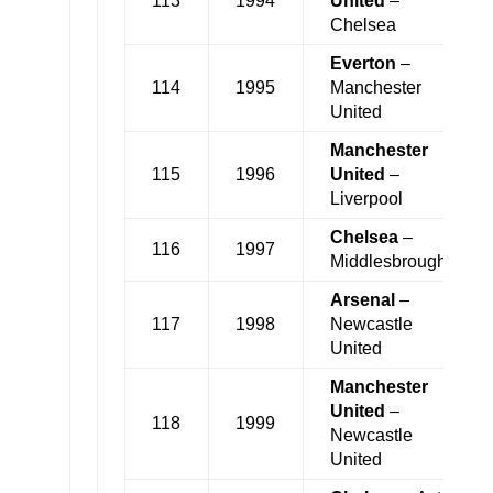
113
1994
United
–
Chelsea
Everton
–
114
1995
Manchester
United
Manchester
115
1996
United
–
Liverpool
Chelsea
–
116
1997
Middlesbrough
Arsenal
–
117
1998
Newcastle
United
Manchester
United
–
118
1999
Newcastle
United