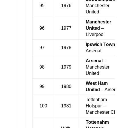
95
1976
Manchester
United
Manchester
96
1977
United
–
Liverpool
I
pswich Town
–
97
1978
Arsenal
Arsenal
–
98
1979
Manchester
United
West Ham
99
1980
United
– Arsenal
Tottenham
100
1981
Hotspur –
Manchester City
Tottenahm