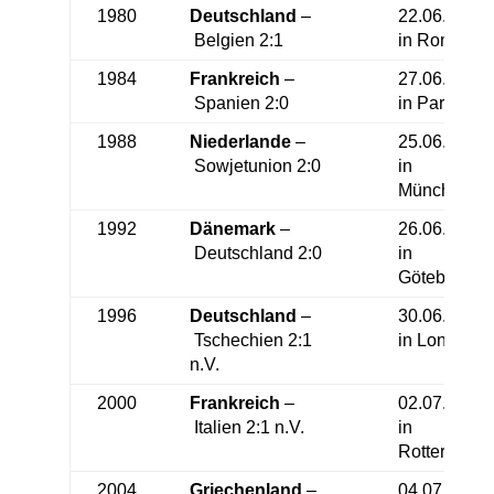
1980
Deutschland
–
22.06.1980
Belgien 2:1
in Rom
1984
Frankreich
–
27.06.1984
Spanien 2:0
in Paris
1988
Niederlande
–
25.06.1988
Sowjetunion 2:0
in
München
1992
Dänemark
–
26.06.1992
Deutschland 2:0
in
Göteborg
1996
Deutschland
–
30.06.1996
Tschechien 2:1
in London
n.V.
2000
Frankreich
–
02.07.2000
Italien 2:1 n.V.
in
Rotterdam
2004
Griechenland
–
04.07.2004