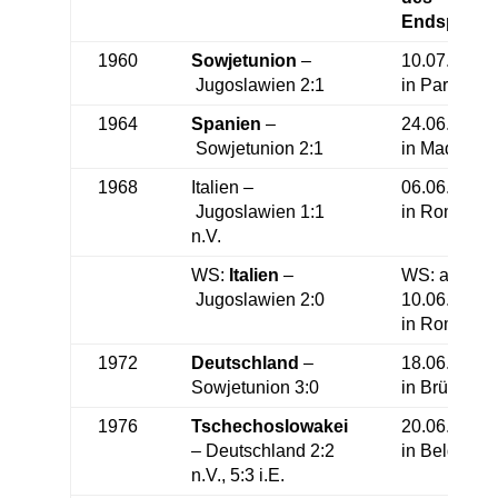
Endspiels
1960
Sowjetunion
–
10.07.1960
Jugoslawien 2:1
in Paris
1964
Spanien
–
24.06.1964
Sowjetunion 2:1
in Madrid
1968
Italien –
06.06.1968
Jugoslawien 1:1
in Rom
n.V.
WS:
Italien
–
WS: am
Jugoslawien 2:0
10.06.1968
in Rom
1972
Deutschland
–
18.06.1972
Sowjetunion 3:0
in Brüssel
1976
Tschechoslowakei
20.06.1976
– Deutschland 2:2
in Belgrad
n.V., 5:3 i.E.