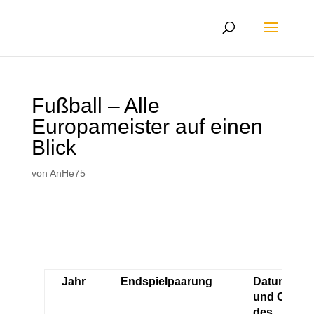
Fußball – Alle
Europameister auf einen
Blick
von
AnHe75
Jahr
Endspielpaarung
Datum
und Ort
des